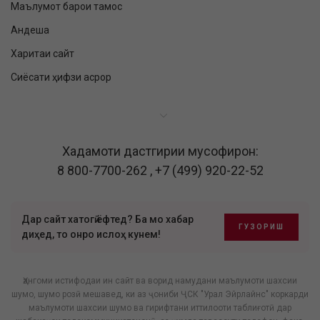
Маълумот барои тамос
Андеша
Харитаи сайт
Сиёсати ҳифзи асрор
Хадамоти дастгирии мусофирон:
8 800-7700-262
,
+7 (499) 920-22-52
Дар сайт хатогӣ ёфтед? Ба мо хабар
ГУЗОРИШ
диҳед, то онро ислоҳ кунем!
Ҳангоми истифодаи ин сайт ва ворид намудани маълумоти шахсии
шумо, шумо розӣ мешавед, ки аз ҷониби ҶСК "Урал Эйрлайнс" коркарди
маълумоти шахсии шумо ва гирифтани иттилооти таблиғотӣ дар