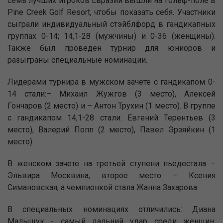
семь лучших игроков Евразии вышли на гольф-поле в
Pine Creek Golf Resort, чтобы показать себя. Участники
сыграли индивидуальный стэйблфорд в гандикапных
группах 0-14; 14,1-28 (мужчины) и 0-36 (женщины).
Также был проведен турнир для юниоров и
разыграны специальные номинации.
Лидерами турнира в мужском зачете с гандикапом 0-
14 стали:– Михаил Жужгов (3 место), Алексей
Гончаров (2 место) и – Антон Трухин (1 место). В группе
с гандикапом 14,1-28 стали: Евгений Терентьев (3
место), Валерий Попп (2 место), Павел Эрзяйкин (1
место).
В женском зачете на третьей ступени пьедестала –
Эльвира Москвина, второе место – Ксения
Симановская, а чемпионкой стала Жанна Захарова.
В специальных номинациях отличились: Диана
Малыщук - самый дальний удар среди женщин,