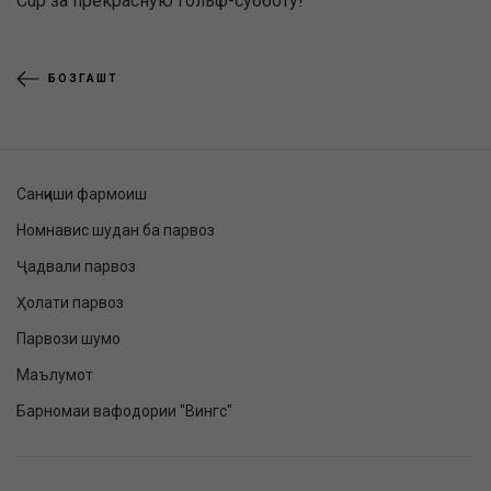
Cup за прекрасную гольф-субботу!
БОЗГАШТ
Санҷиши фармоиш
Номнавис шудан ба парвоз
Ҷадвали парвоз
Ҳолати парвоз
Парвози шумо
Маълумот
Барномаи вафодории "Вингс"