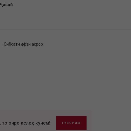
-Ҷавоб
Сиёсати ҳифзи асрор
, то онро ислоҳ кунем!
ГУЗОРИШ