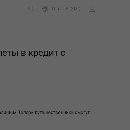
TG ( TJS, SM )
еты в кредит с
линии». Теперь путешественники смогут