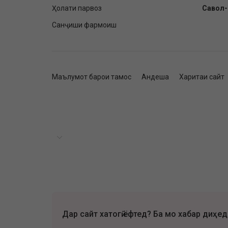
Ҳолати парвоз
Савол
Санҷиши фармоиш
Маълумот барои тамос
Андеша
Харитаи сайт
Дар сайт хатогӣ ёфтед? Ба мо хабар диҳед