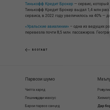
Тинькофф Кредит Брокер
— сервис, который 
Тинькофф Кредит Брокер выдал 1,4 млн расс
сервиса, в 2022 году увеличилось на 40% — д
«Уральские авиалинии»
– одна из ведущих ро
перевезла почти 8,5 млн. пассажиров. Геогр
БОЗГАШТ
Парвози шумо
Маъл
Чипта харед
Роҳпули
Пешниҳодҳои махсус
Хизмат
Барои парвоз санҷед
Дар бо