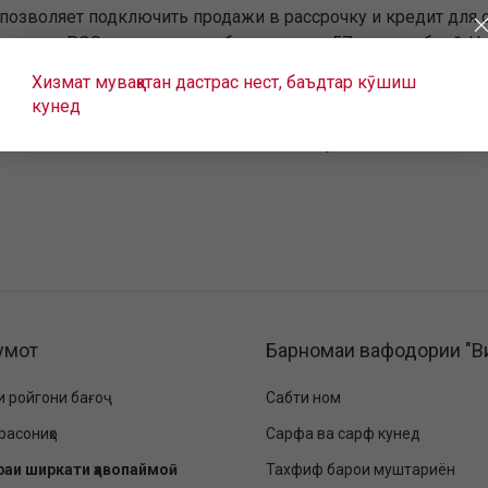
позволяет подключить продажи в рассрочку и кредит для о
рочек и POS-кредитов на общую сумму 57 млрд рублей. Ч
о более 140 тыс.
Хизмат муваққатан дастрас нест, баъдтар кӯшиш
кунед
ссийских авиакомпаний по объему пассажирских перевозо
афия полётов насчитывает более 100 направлений: от Калин
умот
Барномаи вафодории "В
и ройгони бағоҷ
Сабти ном
расониҳо
Сарфа ва сарф кунед
раи ширкати ҳавопаймоӣ
Тахфиф барои муштариён