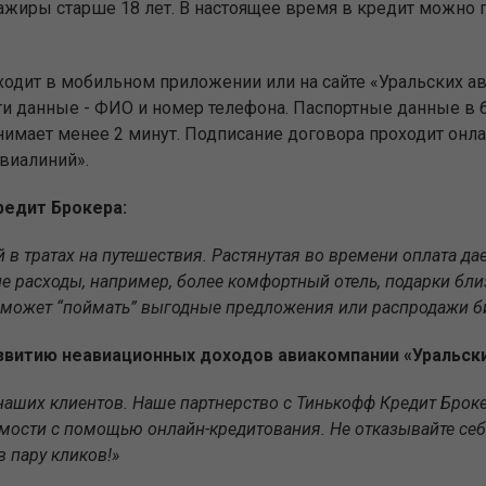
сажиры старше 18 лет. В настоящее время в кредит можно 
сходит в мобильном приложении или на сайте «Уральских а
ти данные - ФИО и номер телефона. Паспортные данные в 
нимает менее 2 минут. Подписание договора проходит он
авиалиний».
редит Брокера:
 в тратах на путешествия. Растянутая во времени оплата д
е расходы, например, более комфортный отель, подарки бли
 может “поймать” выгодные предложения или распродажи би
звитию неавиационных доходов авиакомпании «Уральск
наших клиентов. Наше партнерство с Тинькофф Кредит Брок
мости с помощью онлайн-кредитования. Не отказывайте себ
в пару кликов!»