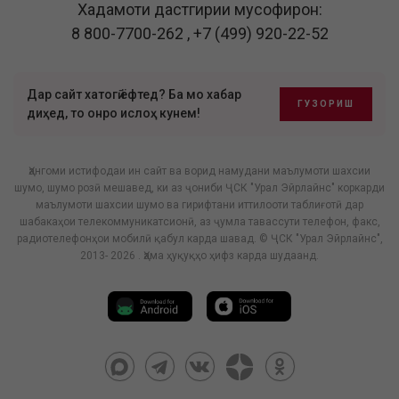
Хадамоти дастгирии мусофирон:
8 800-7700-262
,
+7 (499) 920-22-52
Дар сайт хатогӣ ёфтед? Ба мо хабар
ГУЗОРИШ
диҳед, то онро ислоҳ кунем!
Ҳангоми истифодаи ин сайт ва ворид намудани маълумоти шахсии
шумо, шумо розӣ мешавед, ки аз ҷониби ҶСК "Урал Эйрлайнс" коркарди
маълумоти шахсии шумо ва гирифтани иттилооти таблиғотӣ дар
шабакаҳои телекоммуникатсионӣ, аз ҷумла тавассути телефон, факс,
радиотелефонҳои мобилӣ қабул карда шавад. © ҶСК "Урал Эйрлайнс",
2013- 2026 . Ҳама ҳуқуқҳо ҳифз карда шудаанд.