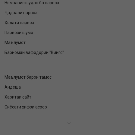
Номнавис шудан ба парвоз
Ҷадвали парвоз
Ҳолати парвоз
Парвози шумо
Маълумот
Барномаи вафодории "Вингс"
Маълумот барои тамос
Андеша
Харитаи сайт
Сиёсати ҳифзи асрор