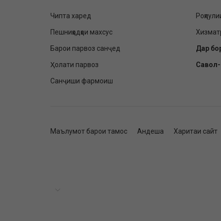
Чипта харед
Роҳпули
Пешниҳодҳои махсус
Хизмат
Барои парвоз санҷед
Дар бо
Ҳолати парвоз
Савол
Санҷиши фармоиш
Маълумот барои тамос
Андеша
Харитаи сайт