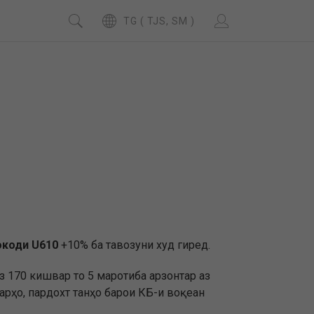
TG ( TJS, SM )
коди U610
+10% ба тавозуни худ гиред.
з 170 кишвар то 5 маротиба арзонтар аз
арҳо, пардохт танҳо барои КБ-и воқеан