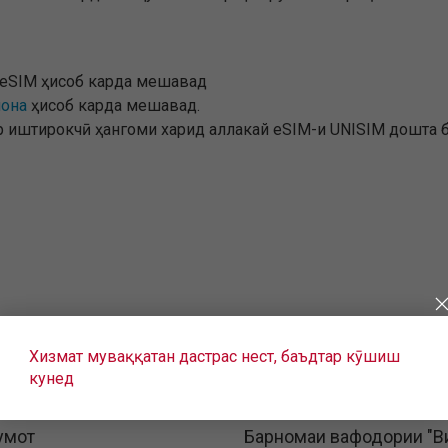
н eSIM ҳисоб карда мешавад
она
ҳисоб карда мешавад.
ар иштирокчӣ ҳангоми харид аллакай eSIM-и UNISIM дошта 
Хизмат муваққатан дастрас нест, баъдтар кӯшиш
кунед
умот
Барномаи вафодории "В