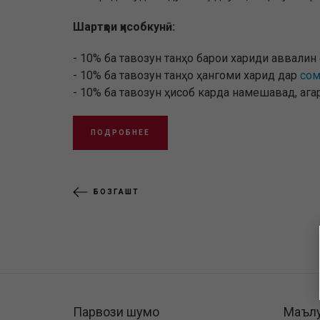
Шартҳои ҳисобкунӣ:
- 10% ба тавозун танҳо барои хариди аввали
- 10% ба тавозун танҳо ҳангоми харид дар
сом
- 10% ба тавозун ҳисоб карда намешавад, аг
ПОДРОБНЕЕ
БОЗГАШТ
Парвози шумо
Маъл