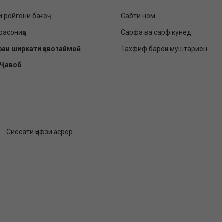
и ройгони бағоҷ
Сабти ном
расониҳо
Сарфа ва сарф кунед
раи ширкати ҳавопаймоӣ
Тахфиф барои муштариён
-Ҷавоб
Сиёсати ҳифзи асрор