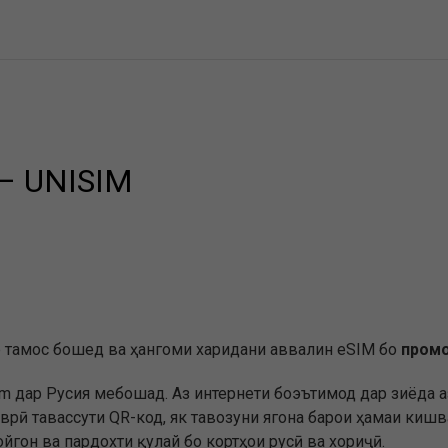
– UNISIM
р тамос бошед ва ҳангоми харидани аввалин eSIM бо
промо
om дар Русия мебошад. Аз интернети боэътимод дар зиёда а
врӣ тавассути QR-код, як тавозуни ягона барои ҳамаи кишв
гон ва пардохти қулай бо кортҳои русӣ ва хориҷӣ.