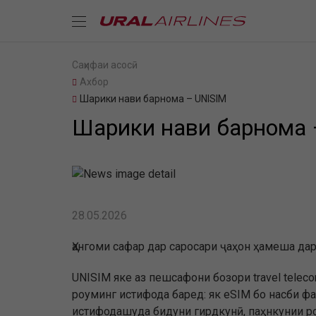
Саҳифаи асосӣ
Ахбор
Шарики нави барнома – UNISIM
Шарики нави барнома 
28.05.2026
Ҳангоми сафар дар саросари ҷаҳон ҳамеша да
UNISIM яке аз пешсафони бозори travel telec
роуминг истифода баред: як eSIM бо насби фа
истифодашуда бидуни гирдкунӣ, паҳнкунии рой