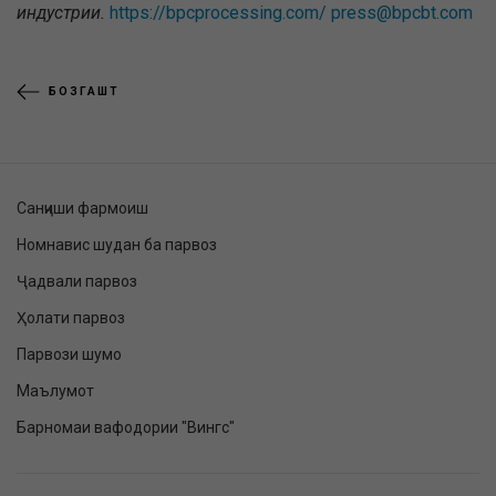
индустрии.
https://bpcprocessing.com/
press@bpcbt.com
БОЗГАШТ
Санҷиши фармоиш
Номнавис шудан ба парвоз
Ҷадвали парвоз
Ҳолати парвоз
Парвози шумо
Маълумот
Барномаи вафодории "Вингс"