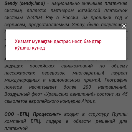
Sendy (sendy.land)
– национально значимая платежная
система, является партнером китайской платежной
системы WeChat Pay в России. За прошлый год к
сервисам, предоставляемым Sendy, было подключено
более 200 торгово-сервисных предприятий, половина
из которых – сетевые компании, свыше 2500
Хизмат муваққатан дастрас нест, баъдтар
магазинов.
кӯшиш кунед
Авиакомпания «Уральские авиалинии»
- одна из
ведущих российских авиакомпаний по объему
пассажирских перевозок, многократный лауреат
международных и национальных премий. География
полетов насчитывает более 200 направлений.
Воздушный флот «Уральских авиалиний» состоит из 45
самолетов европейского концерна Airbus.
ООО «БПЦ Процессинг»
входит в структуру Группы
компаний БПЦ, лидера в области решений для
платежной