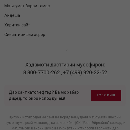
Маълумот барои тамос
Андеша
Харитаи сайт
Сиёсати ҳифзи асрор
Хадамоти дастгирии мусофирон:
8 800-7700-262
,
+7 (499) 920-22-52
Дар сайт хатогӣ ёфтед? Ба мо хабар
ГУЗОРИШ
диҳед, то онро ислоҳ кунем!
Ҳангоми истифодаи ин сайт ва ворид намудани маълумоти шахсии
шумо, шумо розӣ мешавед, ки аз ҷониби ҶСК "Урал Эйрлайнс" коркарди
маълумоти шахсии шумо ва гирифтани иттилооти таблиғотӣ дар