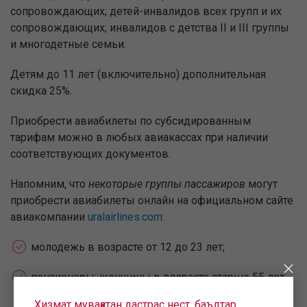
сопровождающих; детей-инвалидов всех групп и их
сопровождающих; инвалидов с детства II и III группы
и многодетные семьи.
Детям до 11 лет (включительно) дополнительная
скидка 25%.
Приобрести авиабилеты по субсидированным
тарифам можно в любых авиакассах при наличии
соответствующих документов.
Напомним, что
некоторые группы пассажиров
могут
приобрести авиабилеты онлайн на официальном сайте
авиакомпании
uralairlines.com
:
молодежь в возрасте от 12 до 23 лет;
пенсионеры: женщины в возрасте старше 55 лет,
мужчины старше 60 лет;
Хизмат муваққатан дастрас нест, баъдтар