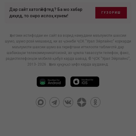
Дар сайт хатогӣ ёфтед? Ба мо хабар
ГУЗОРИШ
диҳед, то онро ислоҳ кунем!
Ҳангоми истифодаи ин сайт ва ворид намудани маълумоти шахсии
шумо, шумо розӣ мешавед, ки аз ҷониби ҶСК "Урал Эйрлайнс" коркарди
маълумоти шахсии шумо ва гирифтани иттилооти таблиғотӣ дар
шабакаҳои телекоммуникатсионӣ, аз ҷумла тавассути телефон, факс,
радиотелефонҳои мобилӣ қабул карда шавад. © ҶСК "Урал Эйрлайнс",
2013- 2026 . Ҳама ҳуқуқҳо ҳифз карда шудаанд.