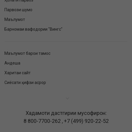
Ҳолати парвоз
Парвози шумо
Маълумот
Барномаи вафодории "Вингс"
Маълумот барои тамос
Андеша
Харитаи сайт
Сиёсати ҳифзи асрор
Хадамоти дастгирии мусофирон:
8 800-7700-262
,
+7 (499) 920-22-52