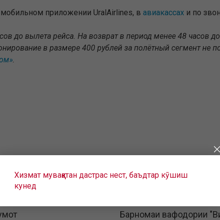
в мобильном приложении UralAirlines, в
авиакассах
и по звон
сов до вылета рейса. На возврат в период менее 48 часов д
нирование в размере 400 рублей за полётный сегмент не по
зом»
.
Хизмат муваққатан дастрас нест, баъдтар кӯшиш
кунед
умот
Барномаи вафодории "В