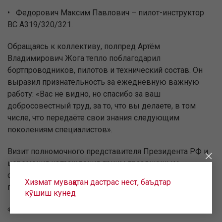
• Федорович Максим Павлович – пилот-инструктор
ВС А319/320/321.
Обращаясь к коллективу, полпред Артём
Владимирович Жога тепло поблагодарил
бортпроводников, пилотов и технический состав. Он
выразил признательность за ежедневную важную
работу: «Вас не видно, но спасибо за ваш
добросовестный труд, за то, что вы делаете, в том
числе, что передаёте свои знания следующим
поколениям специалистов».
Визит полномочного представителя Президента РФ и
церемония награждения ярким праздничным
событием для коллектива «Уральских авиалиний»,
Хизмат муваққатан дастрас нест, баъдтар
подчеркнув важность их труда.
кӯшиш кунед
Фото: аппарат полпреда в УрФО