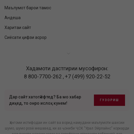
Маълумот барои тамос
Андеша
Харитаи сайт
Сиёсати ҳифзи асрор
Хадамоти дастгирии мусофирон:
8 800-7700-262
,
+7 (499) 920-22-52
Дар сайт хатогӣ ёфтед? Ба мо хабар
ГУЗОРИШ
диҳед, то онро ислоҳ кунем!
Ҳангоми истифодаи ин сайт ва ворид намудани маълумоти шахсии
шумо, шумо розӣ мешавед, ки аз ҷониби ҶСК "Урал Эйрлайнс" коркарди