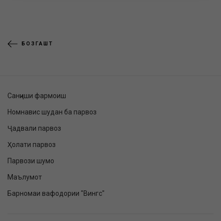
БОЗГАШТ
Санҷиши фармоиш
Номнавис шудан ба парвоз
Ҷадвали парвоз
Ҳолати парвоз
Парвози шумо
Маълумот
Барномаи вафодории "Вингс"