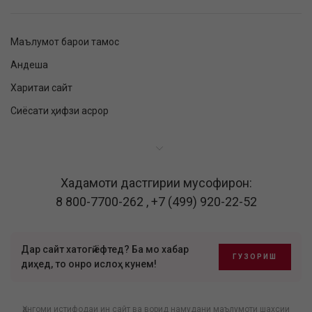
Маълумот барои тамос
Андеша
Харитаи сайт
Сиёсати ҳифзи асрор
Хадамоти дастгирии мусофирон:
8 800-7700-262
,
+7 (499) 920-22-52
Дар сайт хатогӣ ёфтед? Ба мо хабар
ГУЗОРИШ
диҳед, то онро ислоҳ кунем!
Ҳангоми истифодаи ин сайт ва ворид намудани маълумоти шахсии