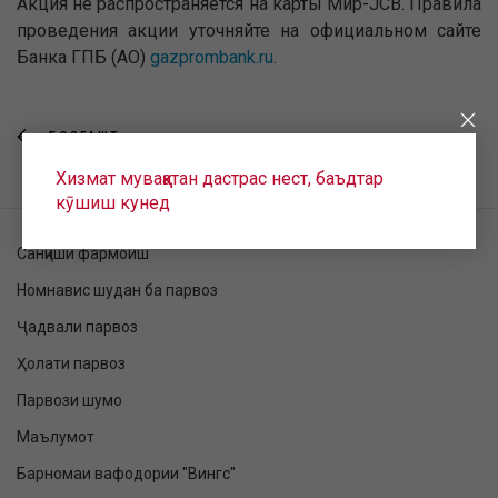
Акция не распространяется на карты Мир-JCB. Правила
проведения акции уточняйте на официальном сайте
Банка ГПБ (АО)
gazprombank.ru
.
БОЗГАШТ
Хизмат муваққатан дастрас нест, баъдтар
кӯшиш кунед
Санҷиши фармоиш
Номнавис шудан ба парвоз
Ҷадвали парвоз
Ҳолати парвоз
Парвози шумо
Маълумот
Барномаи вафодории "Вингс"