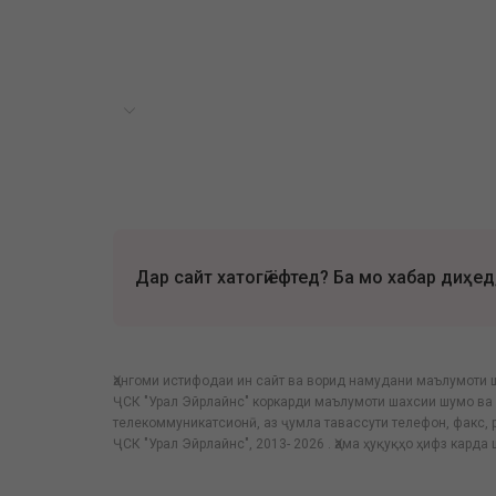
Дар сайт хатогӣ ёфтед? Ба мо хабар диҳед
Ҳангоми истифодаи ин сайт ва ворид намудани маълумоти 
ҶСК "Урал Эйрлайнс" коркарди маълумоти шахсии шумо ва 
телекоммуникатсионӣ, аз ҷумла тавассути телефон, факс,
ҶСК "Урал Эйрлайнс", 2013- 2026 . Ҳама ҳуқуқҳо ҳифз карда