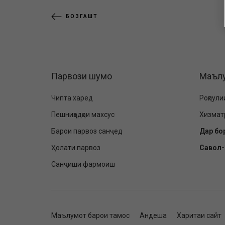
БОЗГАШТ
Парвози шумо
Маъл
Чипта харед
Роҳпули
Пешниҳодҳои махсус
Хизмат
Барои парвоз санҷед
Дар бо
Ҳолати парвоз
Савол
Санҷиши фармоиш
Маълумот барои тамос
Андеша
Харитаи сайт