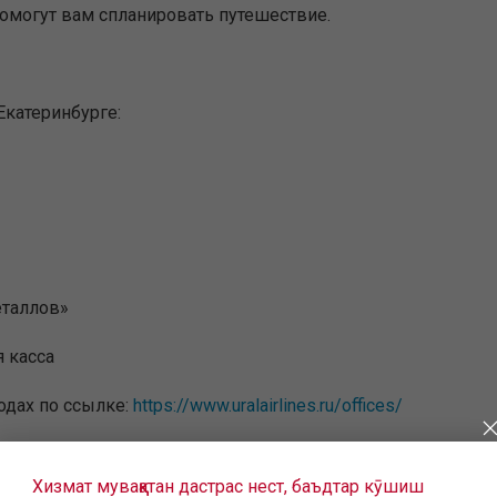
помогут вам спланировать путешествие.
Екатеринбурге:
металлов»
я касса
одах по ссылке:
https://www.uralairlines.ru/offices/
Хизмат муваққатан дастрас нест, баъдтар кӯшиш