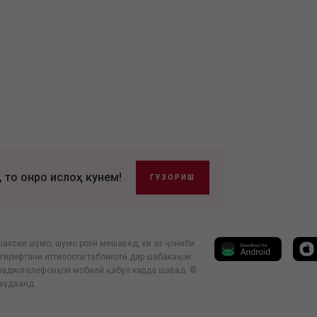
, то онро ислоҳ кунем!
ГУЗОРИШ
шахсии шумо, шумо розӣ мешавед, ки аз ҷониби
гирифтани иттилооти таблиғотӣ дар шабакаҳои
 радиотелефонҳои мобилӣ қабул карда шавад. ©
 шудаанд.