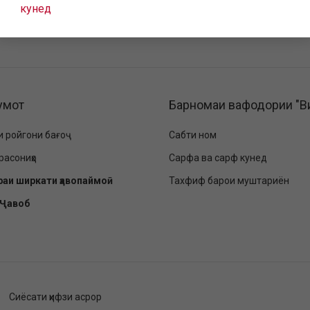
кунед
умот
Барномаи вафодории "В
и ройгони бағоҷ
Сабти ном
расониҳо
Сарфа ва сарф кунед
раи ширкати ҳавопаймоӣ
Тахфиф барои муштариён
-Ҷавоб
Сиёсати ҳифзи асрор