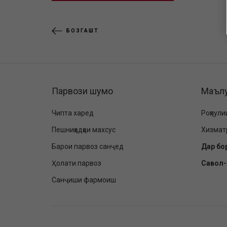
БОЗГАШТ
Парвози шумо
Маъл
Чипта харед
Роҳпули
Пешниҳодҳои махсус
Хизмат
Барои парвоз санҷед
Дар бо
Ҳолати парвоз
Савол
Санҷиши фармоиш