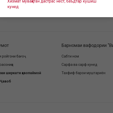
Хизмат муваққатан дастрас нест, баъдтар кӯшиш
кунед
умот
Барномаи вафодории "В
и ройгони бағоҷ
Сабти ном
расониҳо
Сарфа ва сарф кунед
раи ширкати ҳавопаймоӣ
Тахфиф барои муштариён
-Ҷавоб