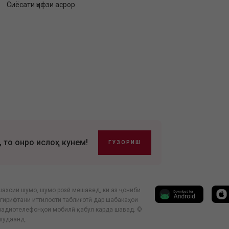
Сиёсати ҳифзи асрор
, то онро ислоҳ кунем!
ГУЗОРИШ
шахсии шумо, шумо розӣ мешавед, ки аз ҷониби
гирифтани иттилооти таблиғотӣ дар шабакаҳои
 радиотелефонҳои мобилӣ қабул карда шавад. ©
 шудаанд.