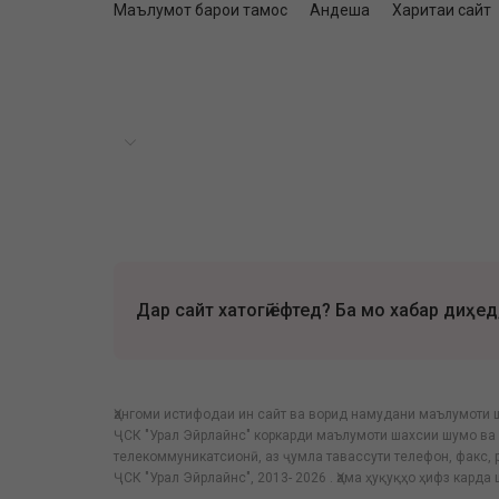
Маълумот барои тамос
Андеша
Харитаи сайт
Дар сайт хатогӣ ёфтед? Ба мо хабар диҳед
Ҳангоми истифодаи ин сайт ва ворид намудани маълумоти 
ҶСК "Урал Эйрлайнс" коркарди маълумоти шахсии шумо ва 
телекоммуникатсионӣ, аз ҷумла тавассути телефон, факс,
ҶСК "Урал Эйрлайнс", 2013- 2026 . Ҳама ҳуқуқҳо ҳифз карда