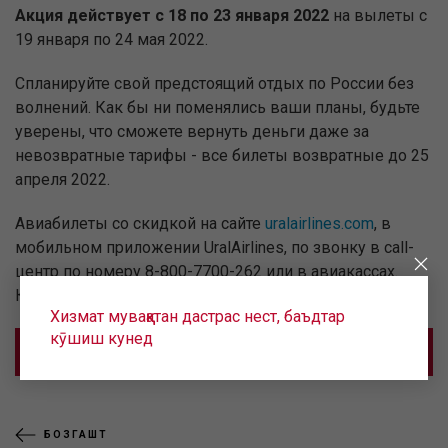
Акция действует с 18 по 23 января 2022
на вылеты с
19 января по 24 мая 2022.
Спланируйте свой предстоящий отдых по России без
волнений. Как бы ни поменялись ваши планы, будьте
уверены, что сможете вернуть деньги даже за
невозвратные тарифы - все билеты возвратные до 25
апреля 2022.
Авиабилеты со скидкой на сайте
uralairlines.com
, в
мобильном приложении UralAirlines, по звонку в call-
центр по номеру 8-800-7700-262 или в авиакассах.
Количество мест ограничено.
Хизмат муваққатан дастрас нест, баъдтар
кӯшиш кунед
КУПИТЬ
БОЗГАШТ