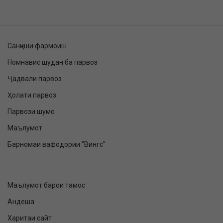
Санҷиши фармоиш
Номнавис шудан ба парвоз
Ҷадвали парвоз
Ҳолати парвоз
Парвози шумо
Маълумот
Барномаи вафодории "Вингс"
Маълумот барои тамос
Андеша
Харитаи сайт