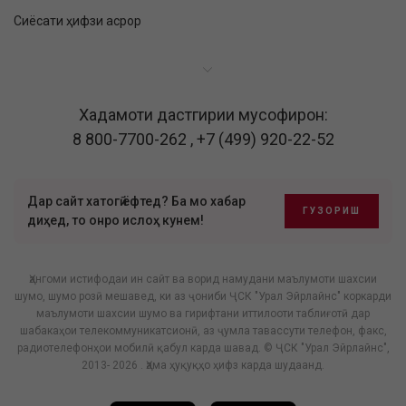
Сиёсати ҳифзи асрор
Хадамоти дастгирии мусофирон:
8 800-7700-262
,
+7 (499) 920-22-52
Дар сайт хатогӣ ёфтед? Ба мо хабар
ГУЗОРИШ
диҳед, то онро ислоҳ кунем!
Ҳангоми истифодаи ин сайт ва ворид намудани маълумоти шахсии
шумо, шумо розӣ мешавед, ки аз ҷониби ҶСК "Урал Эйрлайнс" коркарди
маълумоти шахсии шумо ва гирифтани иттилооти таблиғотӣ дар
шабакаҳои телекоммуникатсионӣ, аз ҷумла тавассути телефон, факс,
радиотелефонҳои мобилӣ қабул карда шавад. © ҶСК "Урал Эйрлайнс",
2013- 2026 . Ҳама ҳуқуқҳо ҳифз карда шудаанд.