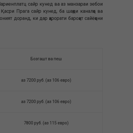
Мариенплатц сайр кунед ва аз манзараи зебои
Қасри Прага сайр кунед, ба шаҳри каналҳо ва
ният доранд, ки дар ҳарорати бароҳат сайёҳони
Бозгашт ва пеш
аз 7200 руб. (аз 106 евро)
аз 7200 руб. (аз 106 евро)
7800 руб. (аз 115 евро)