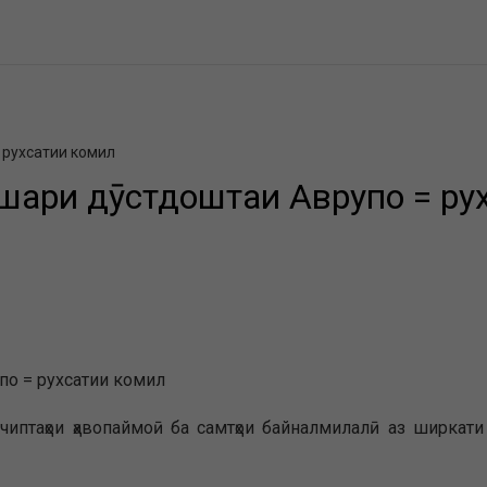
= рухсатии комил
+ шаҳри дӯстдоштаи Аврупо = р
упо = рухсатии комил
иптаҳои ҳавопаймоӣ ба самтҳои байналмилалӣ аз ширкати Ur