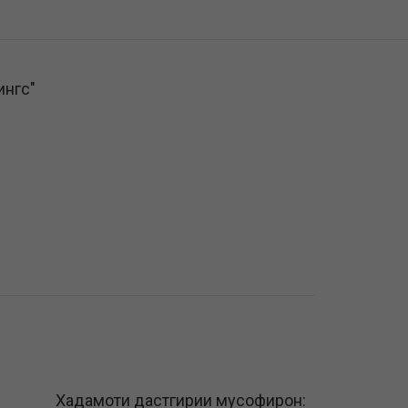
ингс"
Хадамоти дастгирии мусофирон: