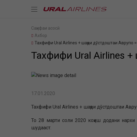
Саҳифаи асосӣ
Ахбор
Тахфифи Ural Airlines + шаҳри дӯстдоштаи Аврупо 
Тахфифи Ural Airlines 
17.01.2020
Тахфифи Ural Airlines + шаҳри дӯстдоштаи Авр
То 28 марти соли 2020 коҳиш додани нархи ч
шудааст.