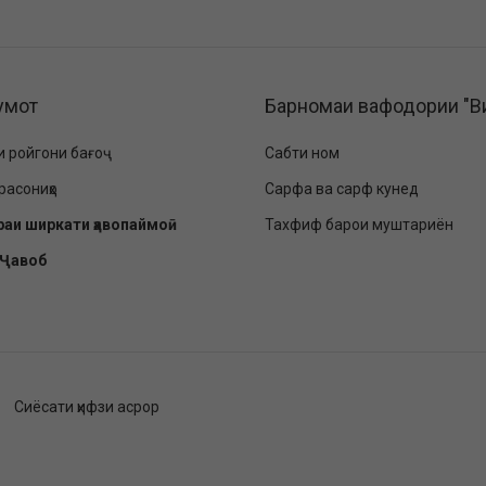
умот
Барномаи вафодории "В
и ройгони бағоҷ
Сабти ном
расониҳо
Сарфа ва сарф кунед
раи ширкати ҳавопаймоӣ
Тахфиф барои муштариён
-Ҷавоб
Сиёсати ҳифзи асрор