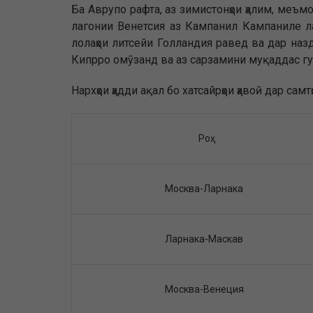
Ба Аврупо рафта, аз зимистонҳои ҳалим, меъ
лагонии Венетсия аз Кампанил Кампаниле лаз
лолаҳои литсейи Голландия равед ва дар назди
Кипрро омӯзанд ва аз сарзамини муқаддас гу
Нархҳои ҳадди ақал бо хатсайрҳои ҳавоӣ дар сам
Роҳ
Москва-Ларнака
Ларнака-Маскав
Москва-Венеция