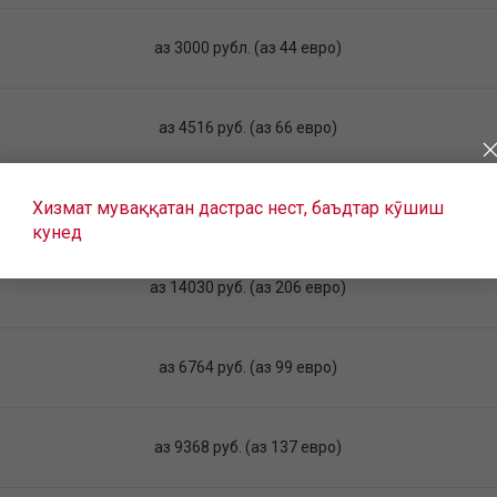
аз 3000 рубл. (аз 44 евро)
аз 4516 руб. (аз 66 евро)
Хизмат муваққатан дастрас нест, баъдтар кӯшиш
аз 12200 руб. (аз 179 евро)
кунед
аз 14030 руб. (аз 206 евро)
аз 6764 руб. (аз 99 евро)
аз 9368 руб. (аз 137 евро)