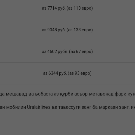
аз 7714 руб. (аз 113 евро)
аз 9048 руб. (аз 133 евро)
аз 4602 рубл. (аз 67 евро)
аз 6344 руб. (аз 93 евро)
да мешавад ва вобаста аз қурби асъор метавонад фарқ куна
маи мобилии Uralairlines ва тавассути занг ба маркази занг, 