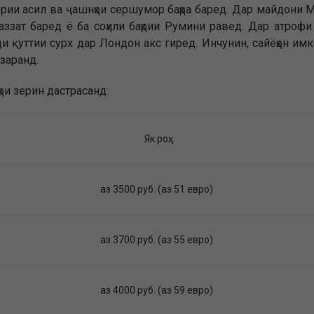
мории асил ва ҷашнҳои сершумор баҳра баред. Дар майдони 
зат баред ё ба соҳили баҳрии Румини равед. Дар атрофи 
 қуттии сурх дар Лондон акс гиред. Инчунин, сайёҳон имко
заранд.
тҳои зерин дастрасанд:
Як роҳ
аз 3500 руб. (аз 51 евро)
аз 3700 руб. (аз 55 евро)
аз 4000 руб. (аз 59 евро)