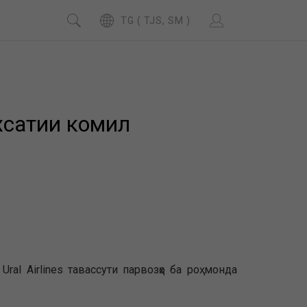
TG ( TJS, SM )
ухсатии комил
al Airlines тавассути парвозҳо ба роҳ монда