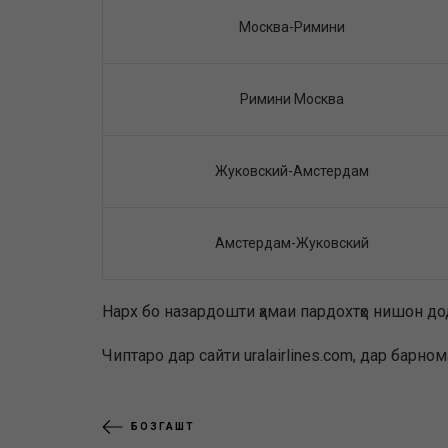
Москва-Римини
Римини Москва
Жуковский-Амстердам
Амстердам-Жуковский
Нарх бо назардошти ҳамаи пардохтҳо нишон до
Чиптаро дар сайти uralairlines.com, дар барно
БОЗГАШТ