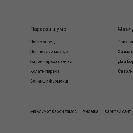
Парвози шумо
Маъл
Чипта харед
Роҳпули
Пешниҳодҳои махсус
Хизмат
Барои парвоз санҷед
Дар бо
Ҳолати парвоз
Савол
Санҷиши фармоиш
Маълумот барои тамос
Андеша
Харитаи сайт