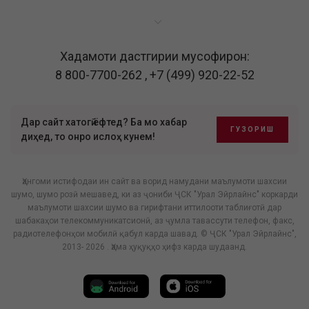
Хадамоти дастгирии мусофирон:
8 800-7700-262
,
+7 (499) 920-22-52
Дар сайт хатогӣ ёфтед? Ба мо хабар
ГУЗОРИШ
диҳед, то онро ислоҳ кунем!
Ҳангоми истифодаи ин сайт ва ворид намудани маълумоти шахсии
шумо, шумо розӣ мешавед, ки аз ҷониби ҶСК "Урал Эйрлайнс" коркарди
маълумоти шахсии шумо ва гирифтани иттилооти таблиғотӣ дар
шабакаҳои телекоммуникатсионӣ, аз ҷумла тавассути телефон, факс,
радиотелефонҳои мобилӣ қабул карда шавад. © ҶСК "Урал Эйрлайнс",
2013- 2026 . Ҳама ҳуқуқҳо ҳифз карда шудаанд.