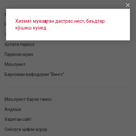
Санҷиши фармоиш
Хизмат муваққатан дастрас нест, баъдтар
Номнавис шудан ба парвоз
кӯшиш кунед
Ҷадвали парвоз
Ҳолати парвоз
Парвози шумо
Маълумот
Барномаи вафодории "Вингс"
Маълумот барои тамос
Андеша
Харитаи сайт
Сиёсати ҳифзи асрор