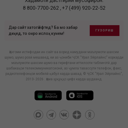
Хадамоти дастгирии мусофирон:
8 800-7700-262
,
+7 (499) 920-22-52
Дар сайт хатогӣ ёфтед? Ба мо хабар
ГУЗОРИШ
диҳед, то онро ислоҳ кунем!
Ҳангоми истифодаи ин сайт ва ворид намудани маълумоти шахсии
шумо, шумо розӣ мешавед, ки аз ҷониби ҶСК "Урал Эйрлайнс" коркарди
маълумоти шахсии шумо ва гирифтани иттилооти таблиғотӣ дар
шабакаҳои телекоммуникатсионӣ, аз ҷумла тавассути телефон, факс,
радиотелефонҳои мобилӣ қабул карда шавад. © ҶСК "Урал Эйрлайнс",
2013- 2026 . Ҳама ҳуқуқҳо ҳифз карда шудаанд.