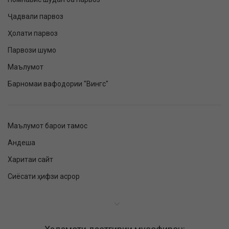
Ҷадвали парвоз
Ҳолати парвоз
Парвози шумо
Маълумот
Барномаи вафодории "Вингс"
Маълумот барои тамос
Андеша
Харитаи сайт
Сиёсати ҳифзи асрор