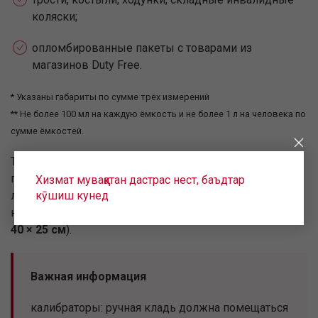
коляски;
опломбированные пакеты с товарами из
магазинов Duty Free.
* Указаны габариты по сумме трёх измерений
** Не более 100 мл на каждую ёмкость и не более 1 л на человека по
сумме ёмкостей.
Также в качестве бесплатного дополнения можно
провезти
устройства для переноски ребенка
–
Хизмат муваққатан дастрас нест, баъдтар
кӯшиш кунед
люльки, коляски и детские кресла – если их габариты
не превышают габариты обычной ручной клади (
55 ×
40 × 25 см
).
Важная информация
калибраторы: ручная кладь должна помещаться