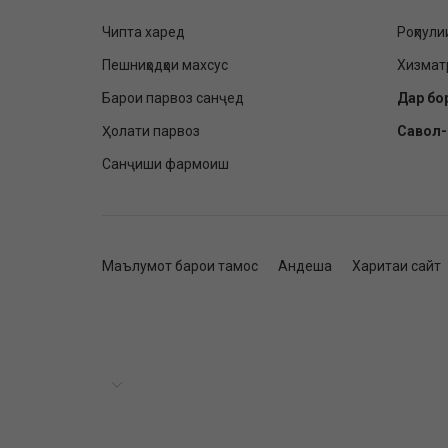
Чипта харед
Роҳпули
Пешниҳодҳои махсус
Хизмат
Барои парвоз санҷед
Дар бо
Ҳолати парвоз
Савол
Санҷиши фармоиш
Маълумот барои тамос
Андеша
Харитаи сайт