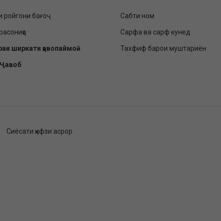
и ройгони бағоҷ
Сабти ном
расониҳо
Сарфа ва сарф кунед
раи ширкати ҳавопаймоӣ
Тахфиф барои муштариён
-Ҷавоб
Сиёсати ҳифзи асрор