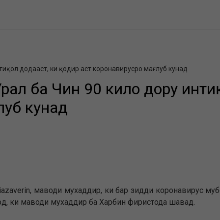
тиқол додааст, ки қодир аст коронавирусро мағлуб кунад
рал ба Чин 90 кило дору инти
луб кунад
iazaverin, маводи мухаддир, ки бар зидди коронавирус му
рд, ки маводи мухаддир ба Харбин фиристода шавад.