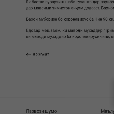
Як бастаи пурарзиш шаби гузашта дар парвози
дар мавсими зимистон анҷом додааст. Барно
Барои мубориза бо коронавирус ба Чин 90 кил
Ёдовар мешавем, ки маводи мухаддир "Триаза
ки маводи мухаддир ба коронавируси чинӣ, ки
БОЗГАШТ
Парвози шумо
Маъл