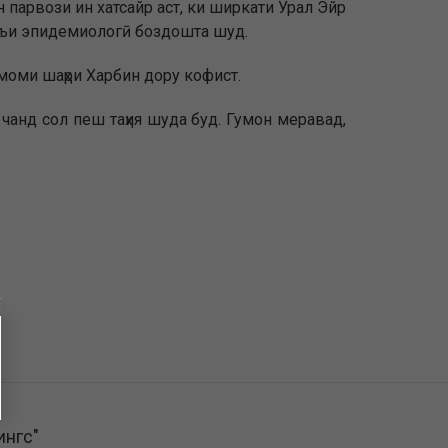
 парвози ин хатсайр аст, ки ширкати Урал Эйр
зъи эпидемиологӣ боздошта шуд.
амоми шаҳри Харбин дору кофист.
чанд сол пеш таҳия шуда буд. Гумон меравад,
ингс"