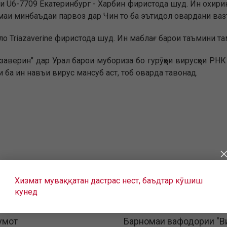
 U6-7709 Екатеринбург - Харбин фиристода шуд. Ин охирин
маи минбаъдаи парвоз дар Чин то ба эътидол овардани ва
о Triazaverine фиристода шуд. Ин маблағ барои таъмини т
верин" дар Урал барои мубориза бо гурӯҳҳои вирусҳои РНК 
 ба ин навъи вирус мансуб аст, тоб оварда тавонад.
Хизмат муваққатан дастрас нест, баъдтар кӯшиш
кунед
умот
Барномаи вафодории "В