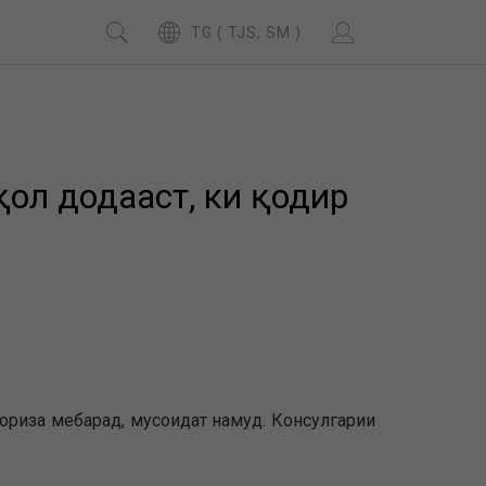
TG ( TJS, SM )
қол додааст, ки қодир
бориза мебарад, мусоидат намуд. Консулгарии