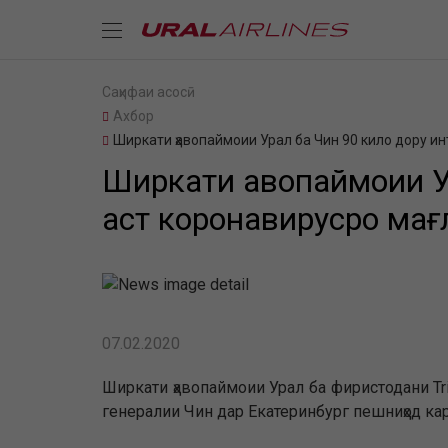
Саҳифаи асосӣ
Ахбор
Ширкати ҳавопаймоии Урал ба Чин 90 кило дору ин
Ширкати ҳавопаймоии У
аст коронавирусро мағ
07.02.2020
Ширкати ҳавопаймоии Урал ба фиристодани Tr
генералии Чин дар Екатеринбург пешниҳод ка