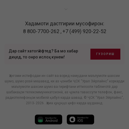
Хадамоти дастгирии мусофирон:
8 800-7700-262
,
+7 (499) 920-22-52
Дар сайт хатогӣ ёфтед? Ба мо хабар
ГУЗОРИШ
диҳед, то онро ислоҳ кунем!
Ҳангоми истифодаи ин сайт ва ворид намудани маълумоти шахсии
шумо, шумо розӣ мешавед, ки аз ҷониби ҶСК "Урал Эйрлайнс" коркарди
маълумоти шахсии шумо ва гирифтани иттилооти таблиғотӣ дар
шабакаҳои телекоммуникатсионӣ, аз ҷумла тавассути телефон, факс,
радиотелефонҳои мобилӣ қабул карда шавад. © ҶСК "Урал Эйрлайнс",
2013- 2026 . Ҳама ҳуқуқҳо ҳифз карда шудаанд.