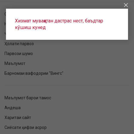
Санҷиши фармоиш
Хизмат муваққатан дастрас нест, баъдтар
Номнавис шудан ба парвоз
кӯшиш кунед
Ҷадвали парвоз
Ҳолати парвоз
Парвози шумо
Маълумот
Барномаи вафодории "Вингс"
Маълумот барои тамос
Андеша
Харитаи сайт
Сиёсати ҳифзи асрор