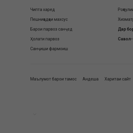
Чипта харед
Роҳпули
Пешниҳодҳои махсус
Хизмат
Барои парвоз санҷед
Дар бо
Ҳолати парвоз
Савол
Санҷиши фармоиш
Маълумот барои тамос
Андеша
Харитаи сайт