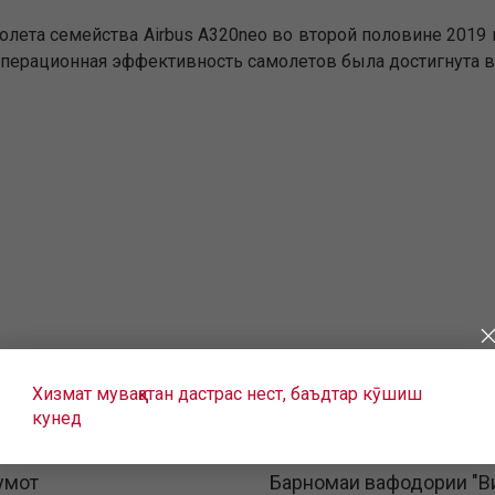
лета семейства Airbus A320neo во второй половине 2019 г
 операционная эффективность самолетов была достигнута в
Хизмат муваққатан дастрас нест, баъдтар кӯшиш
кунед
умот
Барномаи вафодории "В