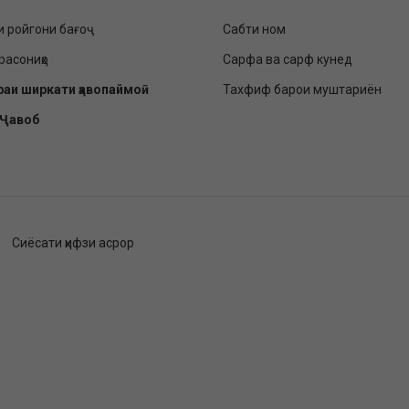
и ройгони бағоҷ
Сабти ном
расониҳо
Сарфа ва сарф кунед
раи ширкати ҳавопаймоӣ
Тахфиф барои муштариён
-Ҷавоб
Сиёсати ҳифзи асрор