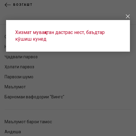
БОЗГАШТ
Хизмат муваққатан дастрас нест, баъдтар
Санҷиши фармоиш
кӯшиш кунед
Номнавис шудан ба парвоз
Ҷадвали парвоз
Ҳолати парвоз
Парвози шумо
Маълумот
Барномаи вафодории "Вингс"
Маълумот барои тамос
Андеша