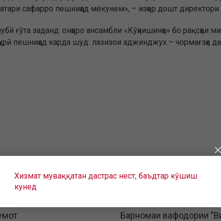
хатари сафарро пешниҳод мекунем», – изҳор дошт директори
убӣ ғӯта заданд: онҳоро ансамбли «Кӯҳнишинҳо» бо рақсҳои 
урӣ пешниҳод карда шуд: лазизои аджинджух – чормағзҳо дар
Хизмат муваққатан дастрас нест, баъдтар кӯшиш
кунед
умот
Барномаи вафодории "В