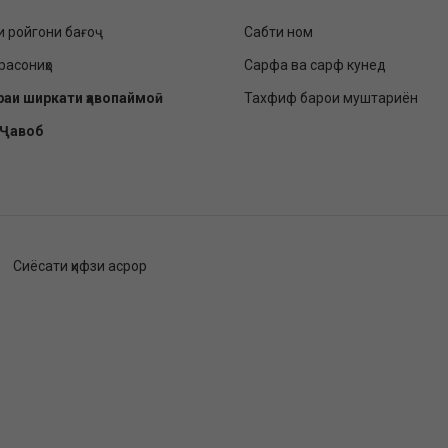
и ройгони бағоҷ
Сабти ном
расониҳо
Сарфа ва сарф кунед
раи ширкати ҳавопаймоӣ
Тахфиф барои муштариён
-Ҷавоб
Сиёсати ҳифзи асрор