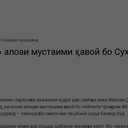
бо Сухумро кушоданд
 алоқаи мустақими ҳавоӣ бо С
инии» парвозҳои аввалини худро дар самтҳои нави Маскав 
 ки оғози алоқаи мустақими ҳавоӣ бо пойтахти Ҷумҳурии А
уданд – таваҷҷӯҳ ба самти нав пешбинӣ шуда баланд буд.
 қадами муҳим дар рушди шабакаи масирҳои мост. Мо таваҷҷ