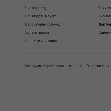
Чипта харед
Роҳпули
Пешниҳодҳои махсус
Хизмат
Барои парвоз санҷед
Дар бо
Ҳолати парвоз
Савол
Санҷиши фармоиш
Маълумот барои тамос
Андеша
Харитаи сайт