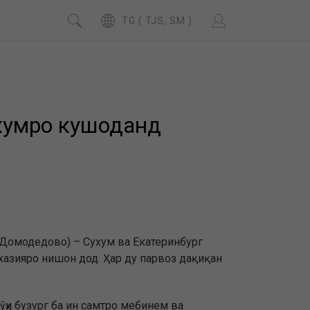
TG ( TJS, SM )
ухумро кушоданд
(Домодедово) – Сухум ва Екатеринбург
бхазияро нишон дод. Ҳар ду парвоз дақиқан
ӯҳи бузург ба ин самтро мебинем ва