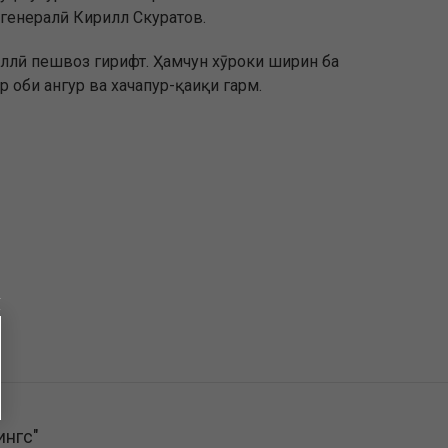
 генералӣ Кирилл Скуратов.
миллӣ пешвоз гирифт. Ҳамчун хӯроки ширин ба
 оби ангур ва хачапур-қаиқи гарм.
ингс"