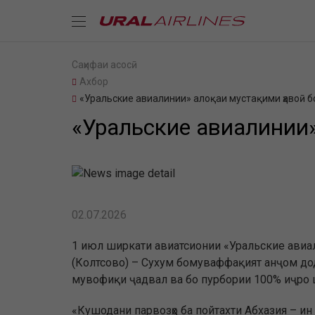
Саҳифаи асосӣ
Ахбор
«Уральские авиалинии» алоқаи мустақими ҳавоӣ 
«Уральские авиалинии»
02.07.2026
1 июл ширкати авиатсионии «Уральские авиал
(Колтсово) – Сухум бомуваффақият анҷом дод,
мувофиқи ҷадвал ва бо пурбории 100% иҷро ш
«Кушодани парвозҳо ба пойтахти Абхазия – ин