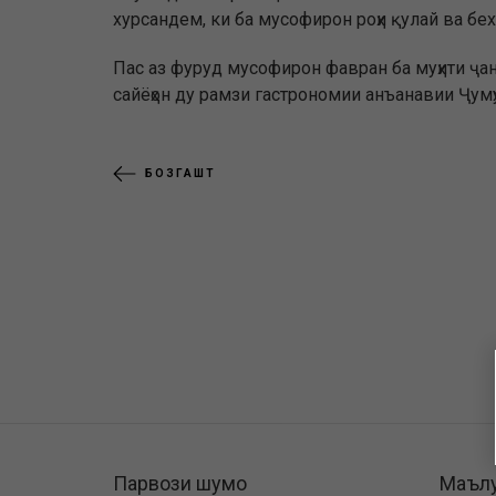
хурсандем, ки ба мусофирон роҳи қулай ва бе
Пас аз фуруд мусофирон фавран ба муҳити ҷан
сайёҳон ду рамзи гастрономии анъанавии Ҷумҳ
БОЗГАШТ
Парвози шумо
Маъл