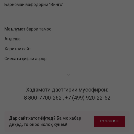
Барномаи вафодории "Вингс"
Маълумот барои тамос
Андеша
Харитаи сайт
Сиёсати ҳифзи асрор
Хадамоти дастгирии мусофирон:
8 800-7700-262
,
+7 (499) 920-22-52
Дар сайт хатогӣ ёфтед? Ба мо хабар
ГУЗОРИШ
диҳед, то онро ислоҳ кунем!