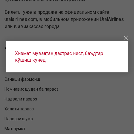
Билеты уже в продаже на официальном сайте
uralairlines.com, в мобильном приложении UralAirlines
или в авиакассах города.
БОЗГАШТ
Хизмат муваққатан дастрас нест, баъдтар
кӯшиш кунед
Санҷиши фармоиш
Номнавис шудан ба парвоз
Ҷадвали парвоз
Ҳолати парвоз
Парвози шумо
Маълумот