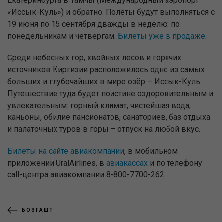
Екатеринбурга в Тамчы (Международный аэропорт
«Иссык-Куль») и обратно. Полёты будут выполняться с
19 июня по 15 сентября дважды в неделю: по
понедельникам и четвергам.
Билеты уже в продаже
.
Среди небесных гор, хвойных лесов и горячих
источников Киргизии расположилось одно из самых
больших и глубочайших в мире озёр – Иссык-Куль.
Путешествие туда будет поистине оздоровительным и
увлекательным: горный климат, чистейшая вода,
каньоны, обилие пансионатов, санаториев, баз отдыха
и палаточных туров в горы – отпуск на любой вкус.
Билеты на сайте авиакомпании
, в мобильном
приложении UralAirlines, в
авиакассах
и по телефону
call-центра авиакомпании 8-800-7700-262.
БОЗГАШТ