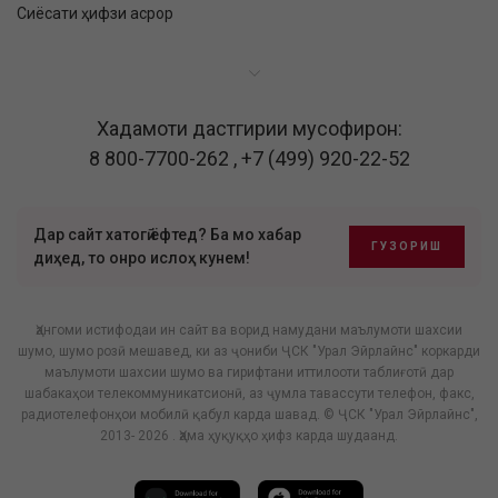
Сиёсати ҳифзи асрор
Хадамоти дастгирии мусофирон:
8 800-7700-262
,
+7 (499) 920-22-52
Дар сайт хатогӣ ёфтед? Ба мо хабар
ГУЗОРИШ
диҳед, то онро ислоҳ кунем!
Ҳангоми истифодаи ин сайт ва ворид намудани маълумоти шахсии
шумо, шумо розӣ мешавед, ки аз ҷониби ҶСК "Урал Эйрлайнс" коркарди
маълумоти шахсии шумо ва гирифтани иттилооти таблиғотӣ дар
шабакаҳои телекоммуникатсионӣ, аз ҷумла тавассути телефон, факс,
радиотелефонҳои мобилӣ қабул карда шавад. © ҶСК "Урал Эйрлайнс",
2013- 2026 . Ҳама ҳуқуқҳо ҳифз карда шудаанд.