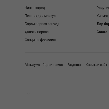
Чипта харед
Роҳпули
Пешниҳодҳои махсус
Хизмат
Барои парвоз санҷед
Дар бо
Ҳолати парвоз
Савол
Санҷиши фармоиш
Маълумот барои тамос
Андеша
Харитаи сайт