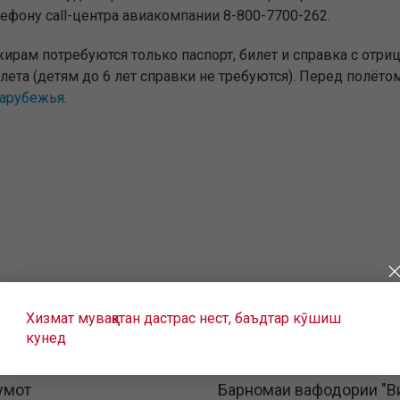
елефону call-центра авиакомпании 8-800-7700-262.
ирам потребуются только паспорт, билет и справка с отри
вылета (детям до 6 лет справки не требуются). Перед полё
зарубежья
.
Хизмат муваққатан дастрас нест, баъдтар кӯшиш
кунед
умот
Барномаи вафодории "В