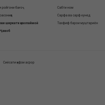
и ройгони бағоҷ
Сабти ном
расониҳо
Сарфа ва сарф кунед
раи ширкати ҳавопаймоӣ
Тахфиф барои муштариён
-Ҷавоб
Сиёсати ҳифзи асрор