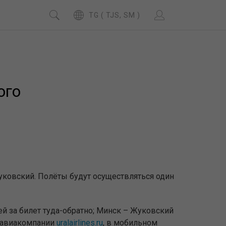
TG ( TJS, SM )
ого
уковский. Полёты будут осуществляться один
ей за билет туда-обратно; Минск – Жуковский
те авиакомпании
uralairlines.ru
, в мобильном