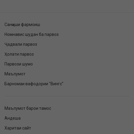
Санҷиши фармоиш
Номнавис шудан ба парвоз
Ҷадвали парвоз
Ҳолати парвоз
Парвози шумо
Маълумот
Барномаи вафодории "Вингс"
Маълумот барои тамос
Андеша
Харитаи сайт