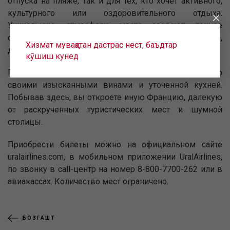
отпуска на пляже, так и для тех, кто хочет активного,
культурного или оздоровительного отдыха.
Уникальную атмосферу места создают тонкое
сочетание архитектуры, живописной природы,
Хизмат муваққатан дастрас нест, баъдтар
деревень и сотни километров печатного побережья.
кӯшиш кунед
Помимо этого Бордо и Монпелье славятся на весь мир
своими изысканными винами и уточенной кухней.
Побывав здесь, вы откроете иную Францию, далекую
от раскрученных туристических мест и шумной
столицы.
Приобрести билеты можно на официальном сайте
uralairlines.com, в мобильном приложении UralAirlines,
по звонку в call-центр на номер 8-800-7700-262 или в
авиакассах. Количество мест ограничено.
БОЗГАШТ