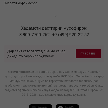
Сиёсати ҳифзи асрор
Хадамоти дастгирии мусофирон:
8 800-7700-262
,
+7 (499) 920-22-52
Дар сайт хатогӣ ёфтед? Ба мо хабар
ГУЗОРИШ
диҳед, то онро ислоҳ кунем!
Ҳангоми истифодаи ин сайт ва ворид намудани маълумоти шахсии
шумо, шумо розӣ мешавед, ки аз ҷониби ҶСК "Урал Эйрлайнс" коркарди
маълумоти шахсии шумо ва гирифтани иттилооти таблиғотӣ дар
шабакаҳои телекоммуникатсионӣ, аз ҷумла тавассути телефон, факс,
радиотелефонҳои мобилӣ қабул карда шавад. © ҶСК "Урал Эйрлайнс",
2013- 2026 . Ҳама ҳуқуқҳо ҳифз карда шудаанд.