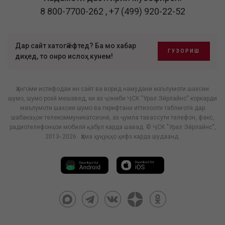
8 800-7700-262
,
+7 (499) 920-22-52
Дар сайт хатогӣ ёфтед? Ба мо хабар
ГУЗОРИШ
диҳед, то онро ислоҳ кунем!
Ҳангоми истифодаи ин сайт ва ворид намудани маълумоти шахсии
шумо, шумо розӣ мешавед, ки аз ҷониби ҶСК "Урал Эйрлайнс" коркарди
маълумоти шахсии шумо ва гирифтани иттилооти таблиғотӣ дар
шабакаҳои телекоммуникатсионӣ, аз ҷумла тавассути телефон, факс,
радиотелефонҳои мобилӣ қабул карда шавад. © ҶСК "Урал Эйрлайнс",
2013- 2026 . Ҳама ҳуқуқҳо ҳифз карда шудаанд.