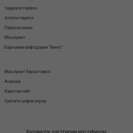
Ҷадвали парвоз
Ҳолати парвоз
Парвози шумо
Маълумот
Барномаи вафодории "Вингс"
Маълумот барои тамос
Андеша
Харитаи сайт
Сиёсати ҳифзи асрор
Хадамоти дастгирии мусофирон: