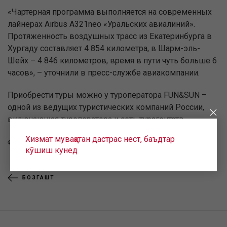
«Чартерная программа выполняется на современных
лайнерах Airbus A321neo «Уральских авиалиний».
Протяженность воздушных трасс из Екатеринбурга в
Хургаду составляет 4 854 километра, в Шарм-эль-
Шейх – 4 846 километров, время в пути чуть больше 6
часов», – уточнили в пресс-службе авиакомпании.
Приобрести туры можно у туроператора FUN&SUN –
одной из ведущих туристических компаний России,
включающая туроператора и сеть турагентств.
Хизмат муваққатан дастрас нест, баъдтар
Фото Женевы Нефёдовой
кӯшиш кунед
БОЗГАШТ