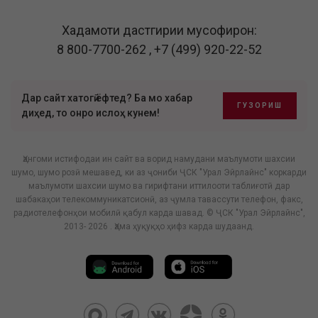
Хадамоти дастгирии мусофирон:
8 800-7700-262
,
+7 (499) 920-22-52
Дар сайт хатогӣ ёфтед? Ба мо хабар
ГУЗОРИШ
диҳед, то онро ислоҳ кунем!
Ҳангоми истифодаи ин сайт ва ворид намудани маълумоти шахсии
шумо, шумо розӣ мешавед, ки аз ҷониби ҶСК "Урал Эйрлайнс" коркарди
маълумоти шахсии шумо ва гирифтани иттилооти таблиғотӣ дар
шабакаҳои телекоммуникатсионӣ, аз ҷумла тавассути телефон, факс,
радиотелефонҳои мобилӣ қабул карда шавад. © ҶСК "Урал Эйрлайнс",
2013- 2026 . Ҳама ҳуқуқҳо ҳифз карда шудаанд.