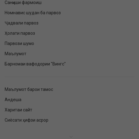
Санҷиши фармоиш
Номнавис шудан ба парвоз
Ҷадвали парвоз
Ҳолати парвоз
Парвози шумо
Маълумот
Барномаи вафодории "Вингс"
Маълумот барои тамос
Андеша
Харитаи сайт
Сиёсати ҳифзи асрор