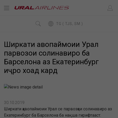
TG ( TJS, SM )
Ширкати ҳавопаймоии Урал
парвозҳои солинавиро ба
Барселона аз Екатеринбург
иҷро хоҳад кард
30.10.2019
Ширкати ҳавопаймоии Урал се парвозҳои солинавиро аз
Екатеринбург ба Барселона ба нақша гирифтааст.