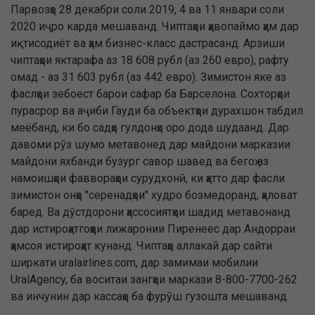
Парвозҳо 28 декабри соли 2019, 4 ва 11 январи соли
2020 иҷро карда мешаванд. Чиптаҳои ҳавопаймо ҳам дар
иқтисодиёт ва ҳам бизнес-класс дастрасанд. Арзиши
чиптаҳои яктарафа аз 18 608 рубл (аз 260 евро), рафту
омад - аз 31 603 рубл (аз 442 евро). Зимистон яке аз
фаслҳои зебоест барои сафар ба Барселона. Сохторҳои
пурасрор ва аҷиби Гауди ба объектҳои дурахшон табдил
меёбанд, ки бо садҳо гулдонҳо оро дода шудаанд. Дар
давоми рӯз шумо метавонед дар майдони марказии
майдони яхбанди бузург савор шавед ва бегоҳ аз
намоишҳои фаввораҳои сурудхонӣ, ки ҳатто дар фасли
зимистон онҳо "серенадҳои" худро бозмедоранд, ҳаловат
баред. Ва дӯстдорони ҳассосиятҳои шадид метавонанд
дар истироҳатгоҳҳои лижаронии Пиренеес дар Андорраи
ҳамсоя истироҳат кунанд. Чиптаҳо аллакай дар сайти
ширкати uralairlines.com, дар замимаи мобилии
UralAgency, ба воситаи зангҳои маркази 8-800-7700-262
ва инчунин дар кассаҳо ба фурӯш гузошта мешаванд.