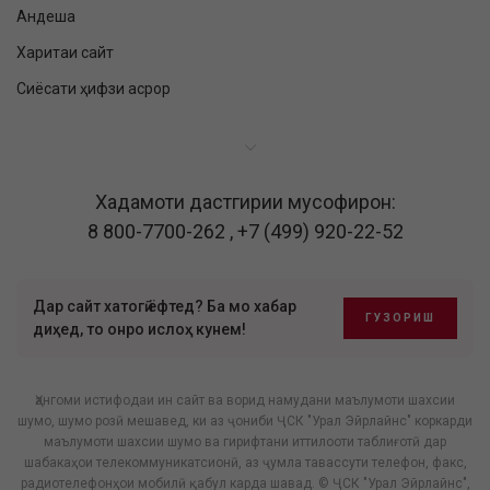
Андеша
Харитаи сайт
Сиёсати ҳифзи асрор
Хадамоти дастгирии мусофирон:
8 800-7700-262
,
+7 (499) 920-22-52
Дар сайт хатогӣ ёфтед? Ба мо хабар
ГУЗОРИШ
диҳед, то онро ислоҳ кунем!
Ҳангоми истифодаи ин сайт ва ворид намудани маълумоти шахсии
шумо, шумо розӣ мешавед, ки аз ҷониби ҶСК "Урал Эйрлайнс" коркарди
маълумоти шахсии шумо ва гирифтани иттилооти таблиғотӣ дар
шабакаҳои телекоммуникатсионӣ, аз ҷумла тавассути телефон, факс,
радиотелефонҳои мобилӣ қабул карда шавад. © ҶСК "Урал Эйрлайнс",