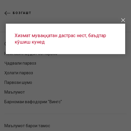
БОЗГАШТ
Хизмат муваққатан дастрас нест, баъдтар
кӯшиш кунед
Санҷиши фармоиш
Номнавис шудан ба парвоз
Ҷадвали парвоз
Ҳолати парвоз
Парвози шумо
Маълумот
Барномаи вафодории "Вингс"
Маълумот барои тамос