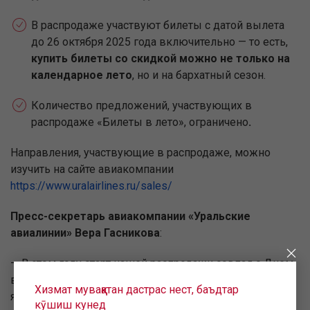
В распродаже участвуют билеты с датой вылета
до 26 октября 2025 года включительно — то есть,
купить билеты со скидкой можно не только на
календарное лето
, но и на бархатный сезон.
Количество предложений, участвующих в
распродаже «Билеты в лето», ограничено
.
Направления, участвующие в распродаже, можно
изучить на сайте авиакомпании
https://www.uralairlines.ru/sales/
Пресс-секретарь авиакомпании «Уральские
авиалинии» Вера Гасникова
:
— В этом году старт нашей распродажи совпал с Днем
всех влюбленных . Мы считаем, что путешествия и
Хизмат муваққатан дастрас нест, баъдтар
яркие воспоминания — один из лучших подарков для
кӯшиш кунед