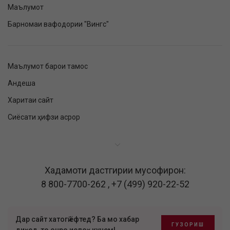
Маълумот
Барномаи вафодории "Вингс"
Маълумот барои тамос
Андеша
Харитаи сайт
Сиёсати ҳифзи асрор
Хадамоти дастгирии мусофирон:
8 800-7700-262
,
+7 (499) 920-22-52
Дар сайт хатогӣ ёфтед? Ба мо хабар
ГУЗОРИШ