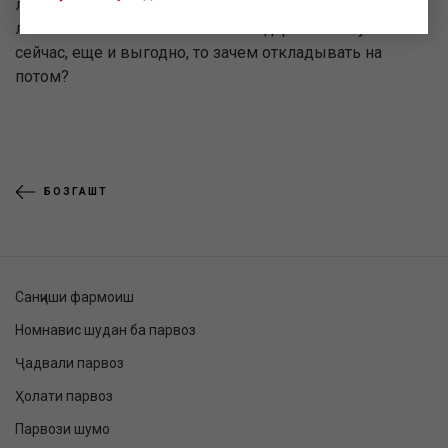
любимых близких, любимых детей и, конечно,
любимого себя. А если можно подарить лето уже
сейчас, еще и выгодно, то зачем откладывать на
потом?
БОЗГАШТ
Санҷиши фармоиш
Номнавис шудан ба парвоз
Ҷадвали парвоз
Ҳолати парвоз
Парвози шумо