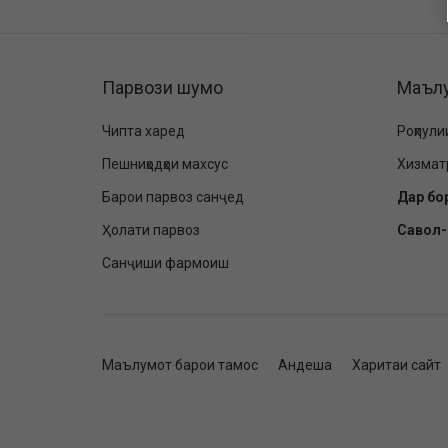
Парвози шумо
Маъл
Чипта харед
Роҳпули
Пешниҳодҳои махсус
Хизмат
Барои парвоз санҷед
Дар бо
Ҳолати парвоз
Савол
Санҷиши фармоиш
Маълумот барои тамос
Андеша
Харитаи сайт