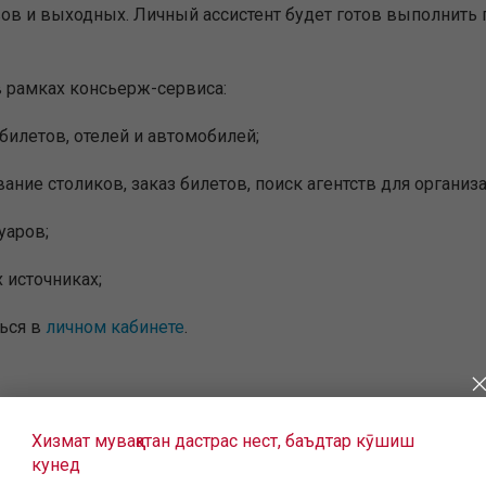
вов и выходных. Личный ассистент будет готов выполнить
в рамках консьерж-сервиса:
билетов, отелей и автомобилей;
вание столиков, заказ билетов, поиск агентств для организ
уаров;
 источниках;
ься в
личном кабинете
.
Хизмат муваққатан дастрас нест, баъдтар кӯшиш
кунед