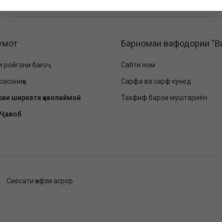
умот
Барномаи вафодории "В
и ройгони бағоҷ
Сабти ном
расониҳо
Сарфа ва сарф кунед
раи ширкати ҳавопаймоӣ
Тахфиф барои муштариён
-Ҷавоб
Сиёсати ҳифзи асрор