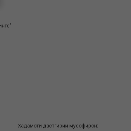
ингс"
Хадамоти дастгирии мусофирон: