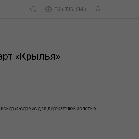
TG ( TJS, SM )
арт «Крылья»
 Консьерж-сервис для держателей золотых