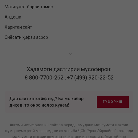
Маълумот барои тамос
Андеша
Харитаи сайт
Сиёсати ҳифзи асрор
Хадамоти дастгирии мусофирон:
8 800-7700-262
,
+7 (499) 920-22-52
Дар сайт хатогӣ ёфтед? Ба мо хабар
ГУЗОРИШ
диҳед, то онро ислоҳ кунем!
Ҳангоми истифодаи ин сайт ва ворид намудани маълумоти шахсии
шумо, шумо розӣ мешавед, ки аз ҷониби ҶСК "Урал Эйрлайнс" коркарди
маълумоти шахсии шумо ва гирифтани иттилооти таблиғотӣ дар