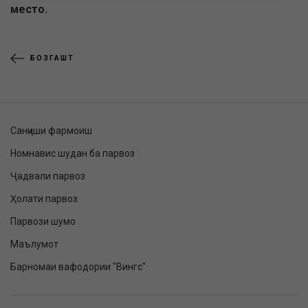
место.
БОЗГАШТ
Санҷиши фармоиш
Номнавис шудан ба парвоз
Ҷадвали парвоз
Ҳолати парвоз
Парвози шумо
Маълумот
Барномаи вафодории "Вингс"