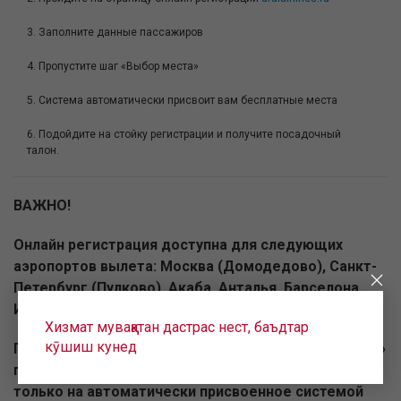
3. Заполните данные пассажиров
4. Пропустите шаг «Выбор места»
5. Система автоматически присвоит вам бесплатные места
6. Подойдите на стойку регистрации и получите посадочный
талон.
ВАЖНО!
Онлайн регистрация доступна для следующих
аэропортов вылета: Москва (Домодедово), Санкт-
Петербург (Пулково), Акаба, Анталья, Барселона,
Ираклион, Ларнака.
Хизмат муваққатан дастрас нест, баъдтар
кӯшиш кунед
При регистрации в аэропорту сервис «Выбор места»
платный. Бесплатно можно зарегистрироваться
только на автоматически присвоенное системой