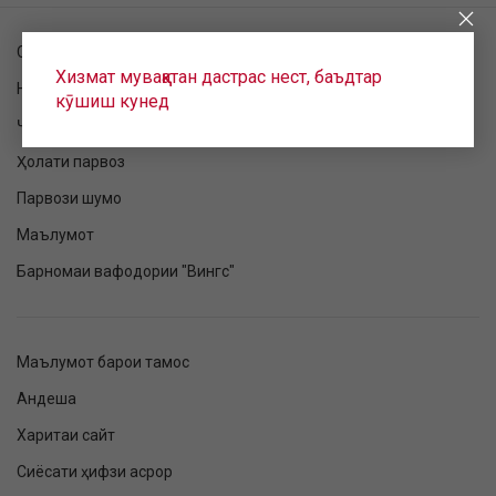
Санҷиши фармоиш
Хизмат муваққатан дастрас нест, баъдтар
Номнавис шудан ба парвоз
кӯшиш кунед
Ҷадвали парвоз
Ҳолати парвоз
Парвози шумо
Маълумот
Барномаи вафодории "Вингс"
Маълумот барои тамос
Андеша
Харитаи сайт
Сиёсати ҳифзи асрор