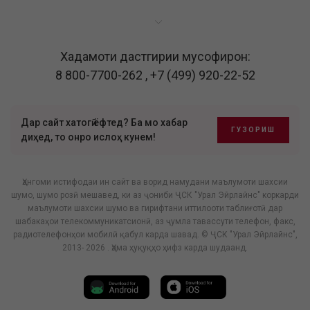
Хадамоти дастгирии мусофирон:
8 800-7700-262
,
+7 (499) 920-22-52
Дар сайт хатогӣ ёфтед? Ба мо хабар
ГУЗОРИШ
диҳед, то онро ислоҳ кунем!
Ҳангоми истифодаи ин сайт ва ворид намудани маълумоти шахсии
шумо, шумо розӣ мешавед, ки аз ҷониби ҶСК "Урал Эйрлайнс" коркарди
маълумоти шахсии шумо ва гирифтани иттилооти таблиғотӣ дар
шабакаҳои телекоммуникатсионӣ, аз ҷумла тавассути телефон, факс,
радиотелефонҳои мобилӣ қабул карда шавад. © ҶСК "Урал Эйрлайнс",
2013- 2026 . Ҳама ҳуқуқҳо ҳифз карда шудаанд.