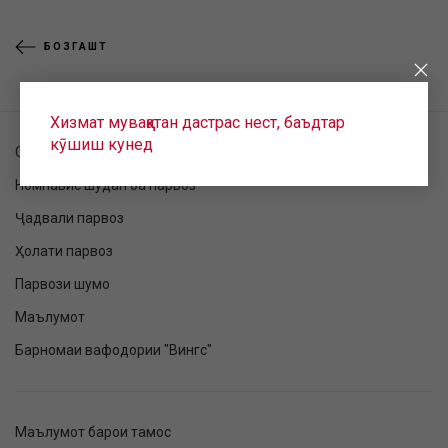
БОЗГАШТ
Хизмат муваққатан дастрас нест, баъдтар
кӯшиш кунед
Санҷиши фармоиш
Номнавис шудан ба парвоз
Ҷадвали парвоз
Ҳолати парвоз
Парвози шумо
Маълумот
Барномаи вафодории "Вингс"
Маълумот барои тамос