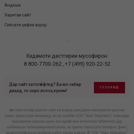
Андеша
Харитаи сайт
Сиёсати ҳифзи асрор
Хадамоти дастгирии мусофирон:
8 800-7700-262
,
+7 (499) 920-22-52
Дар сайт хатогӣ ёфтед? Ба мо хабар
ГУЗОРИШ
диҳед, то онро ислоҳ кунем!
Ҳангоми истифодаи ин сайт ва ворид намудани маълумоти шахсии
шумо, шумо розӣ мешавед, ки аз ҷониби ҶСК "Урал Эйрлайнс" коркарди
маълумоти шахсии шумо ва гирифтани иттилооти таблиғотӣ дар
шабакаҳои телекоммуникатсионӣ, аз ҷумла тавассути телефон, факс,
радиотелефонҳои мобилӣ қабул карда шавад. © ҶСК "Урал Эйрлайнс",