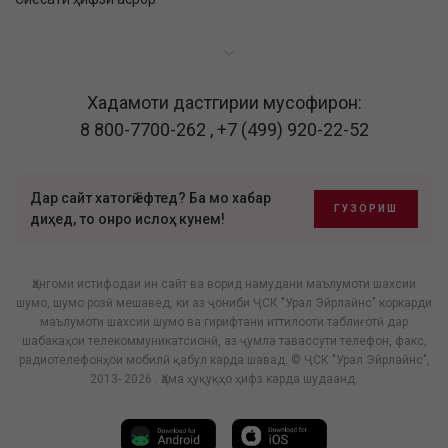
Хадамоти дастгирии мусофирон:
8 800-7700-262
,
+7 (499) 920-22-52
Дар сайт хатогӣ ёфтед? Ба мо хабар
ГУЗОРИШ
диҳед, то онро ислоҳ кунем!
Ҳангоми истифодаи ин сайт ва ворид намудани маълумоти шахсии
шумо, шумо розӣ мешавед, ки аз ҷониби ҶСК "Урал Эйрлайнс" коркарди
маълумоти шахсии шумо ва гирифтани иттилооти таблиғотӣ дар
шабакаҳои телекоммуникатсионӣ, аз ҷумла тавассути телефон, факс,
радиотелефонҳои мобилӣ қабул карда шавад. © ҶСК "Урал Эйрлайнс",
2013- 2026 . Ҳама ҳуқуқҳо ҳифз карда шудаанд.