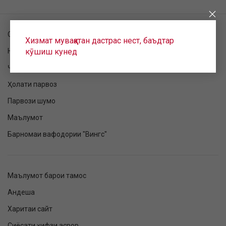
Санҷиши фармоиш
Хизмат муваққатан дастрас нест, баъдтар
кӯшиш кунед
Номнавис шудан ба парвоз
Ҷадвали парвоз
Ҳолати парвоз
Парвози шумо
Маълумот
Барномаи вафодории "Вингс"
Маълумот барои тамос
Андеша
Харитаи сайт
Сиёсати ҳифзи асрор