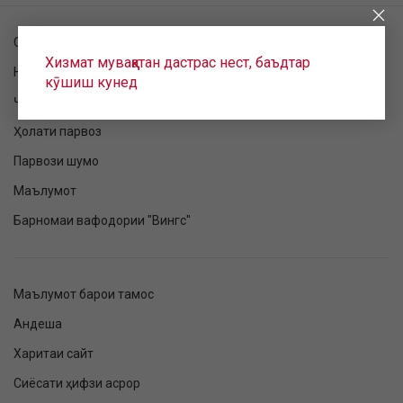
Санҷиши фармоиш
Хизмат муваққатан дастрас нест, баъдтар
Номнавис шудан ба парвоз
кӯшиш кунед
Ҷадвали парвоз
Ҳолати парвоз
Парвози шумо
Маълумот
Барномаи вафодории "Вингс"
Маълумот барои тамос
Андеша
Харитаи сайт
Сиёсати ҳифзи асрор