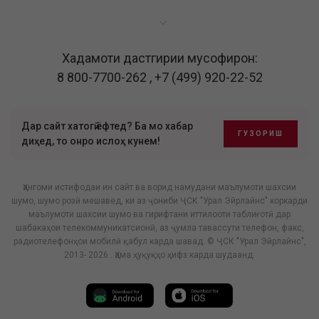
Хадамоти дастгирии мусофирон:
8 800-7700-262
,
+7 (499) 920-22-52
Дар сайт хатогӣ ёфтед? Ба мо хабар
ГУЗОРИШ
диҳед, то онро ислоҳ кунем!
Ҳангоми истифодаи ин сайт ва ворид намудани маълумоти шахсии
шумо, шумо розӣ мешавед, ки аз ҷониби ҶСК "Урал Эйрлайнс" коркарди
маълумоти шахсии шумо ва гирифтани иттилооти таблиғотӣ дар
шабакаҳои телекоммуникатсионӣ, аз ҷумла тавассути телефон, факс,
радиотелефонҳои мобилӣ қабул карда шавад. © ҶСК "Урал Эйрлайнс",
2013- 2026 . Ҳама ҳуқуқҳо ҳифз карда шудаанд.