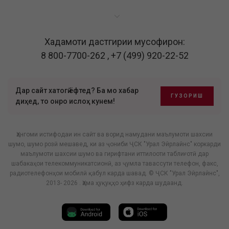
Хадамоти дастгирии мусофирон:
8 800-7700-262
,
+7 (499) 920-22-52
Дар сайт хатогӣ ёфтед? Ба мо хабар
ГУЗОРИШ
диҳед, то онро ислоҳ кунем!
Ҳангоми истифодаи ин сайт ва ворид намудани маълумоти шахсии
шумо, шумо розӣ мешавед, ки аз ҷониби ҶСК "Урал Эйрлайнс" коркарди
маълумоти шахсии шумо ва гирифтани иттилооти таблиғотӣ дар
шабакаҳои телекоммуникатсионӣ, аз ҷумла тавассути телефон, факс,
радиотелефонҳои мобилӣ қабул карда шавад. © ҶСК "Урал Эйрлайнс",
2013- 2026 . Ҳама ҳуқуқҳо ҳифз карда шудаанд.