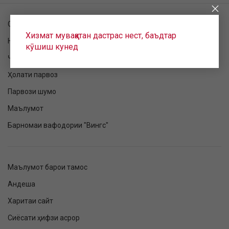
Санҷиши фармоиш
Хизмат муваққатан дастрас нест, баъдтар
Номнавис шудан ба парвоз
кӯшиш кунед
Ҷадвали парвоз
Ҳолати парвоз
Парвози шумо
Маълумот
Барномаи вафодории "Вингс"
Маълумот барои тамос
Андеша
Харитаи сайт
Сиёсати ҳифзи асрор