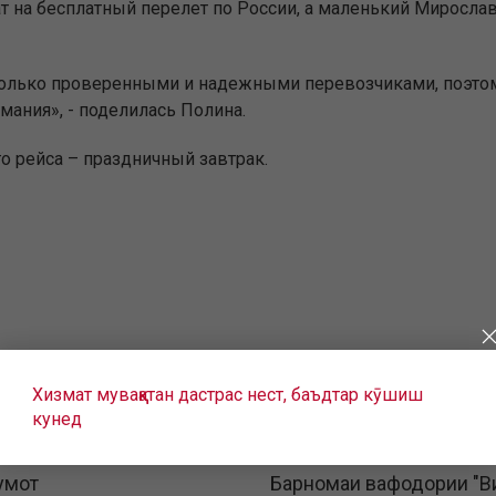
ат на бесплатный перелет по России, а маленький Мирос
 только проверенными и надежными перевозчиками, поэто
мания», - поделилась Полина.
 рейса – праздничный завтрак.
Хизмат муваққатан дастрас нест, баъдтар кӯшиш
кунед
умот
Барномаи вафодории "В