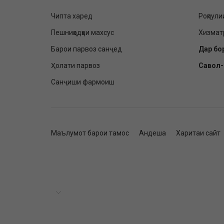
Чипта харед
Роҳпули
Пешниҳодҳои махсус
Хизмат
Барои парвоз санҷед
Дар бо
Ҳолати парвоз
Савол
Санҷиши фармоиш
Маълумот барои тамос
Андеша
Харитаи сайт