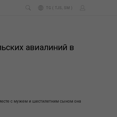
TG ( TJS, SM )
льских авиалиний в
месте с мужем и шестилетним сыном она