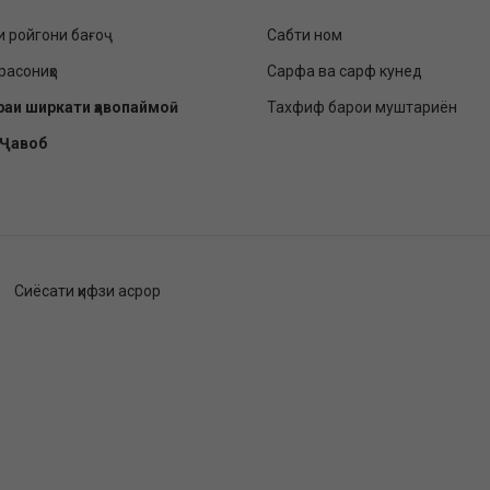
и ройгони бағоҷ
Сабти ном
расониҳо
Сарфа ва сарф кунед
раи ширкати ҳавопаймоӣ
Тахфиф барои муштариён
-Ҷавоб
Сиёсати ҳифзи асрор