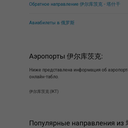
Обратное направление 伊尔库茨克 - 塔什干
Авиабилеты в 俄罗斯
Аэропорты 伊尔库茨克:
Ниже представлена информация об аэропорт
онлайн-табло.
伊尔库茨克 (IKT)
Популярные направления и