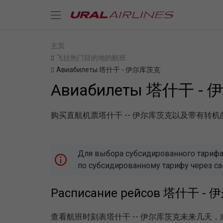
主页
飞往热门目的地的航班
Авиабилеты 塔什干 - 伊尔库茨克
Авиабилеты 塔什干 -
购买直航机票塔什干 -- 伊尔库茨克以及带有转
Для выбора субсидированного тарифа,
по субсидированному тарифу через с
Расписание рейсов 塔什干 
查看航班时刻表塔什干 -- 伊尔库茨克未来几