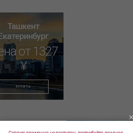
Ташкент
Екатеринбург
ена от 1327
¥
КУПИТЬ
ещё не нашли подходящие
иакомпании «Уральские
Сервис временно недоступен, попробуйте позднее