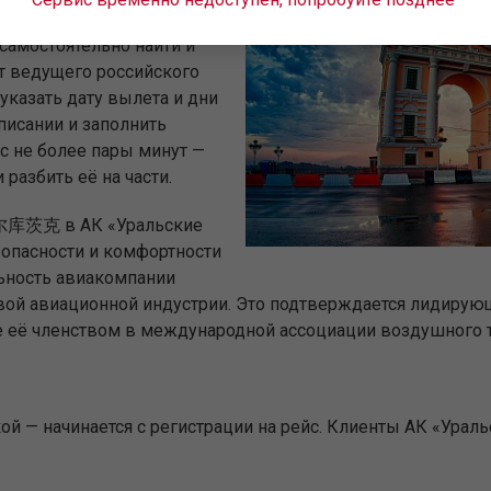
什干 - 伊尔库茨克 на выгодных
самостоятельно найти и
т ведущего российского
указать дату вылета и дни
писании и заполнить
с не более пары минут —
разбить её на части.
伊尔库茨克 в АК «Уральские
зопасности и комфортности
льность авиакомпании
ровой авиационной индустрии. Это подтверждается лидиру
е её членством в международной ассоциации воздушного т
й — начинается с регистрации на рейс. Клиенты АК «Урал