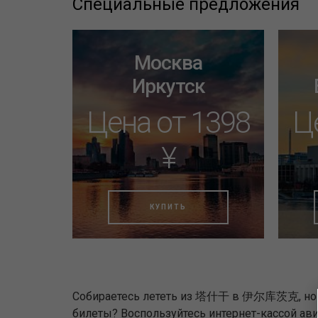
Специальные предложения
Москва
Иркутск
Цена от 1398
Ц
¥
КУПИТЬ
Собираетесь лететь из 塔什干 в 伊尔库茨克, но 
билеты? Воспользуйтесь интернет-кассой ав