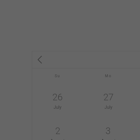
Su
Mo
26
27
July
July
2
3