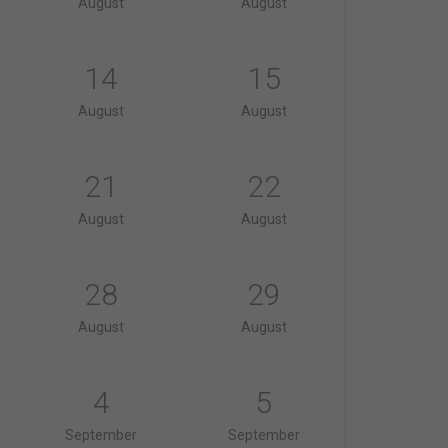
August
August
14
15
August
August
21
22
August
August
28
29
August
August
4
5
September
September