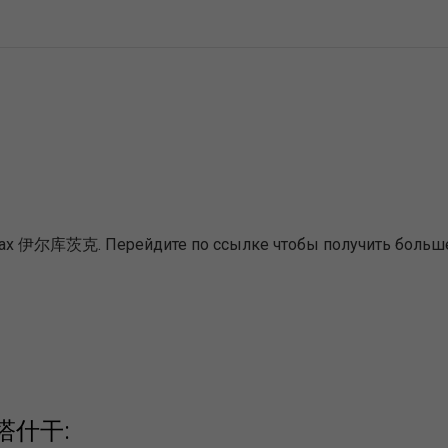
ах 伊尔库茨克. Перейдите по ссылке чтобы получить больше
з 塔什干: