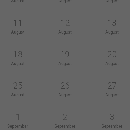
August
August
August
11
12
13
August
August
August
18
19
20
August
August
August
25
26
27
August
August
August
1
2
3
September
September
September