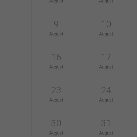
August
August
9
10
August
August
16
17
August
August
23
24
August
August
30
31
August
August