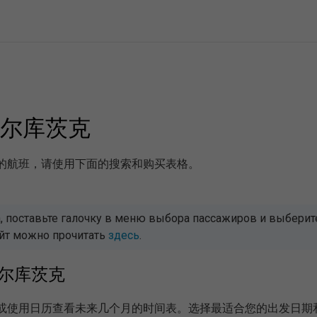
 伊尔库茨克
机的航班，请使用下面的搜索和购买表格。
 поставьте галочку в меню выбора пассажиров и выберите 
айт можно прочитать
здесь
.
- 伊尔库茨克
天，或使用日历查看未来几个月的时间表。选择最适合您的出发日