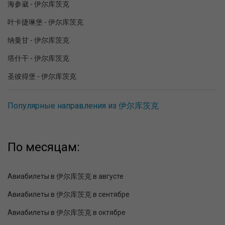
海参崴 - 伊尔库茨克
叶卡捷琳堡 - 伊尔库茨克
纳曼甘 - 伊尔库茨克
塔什干 - 伊尔库茨克
圣彼得堡 - 伊尔库茨克
Популярные направления из 伊尔库茨克
По месяцам:
Авиабилеты в 伊尔库茨克 в августе
Авиабилеты в 伊尔库茨克 в сентябре
Авиабилеты в 伊尔库茨克 в октябре