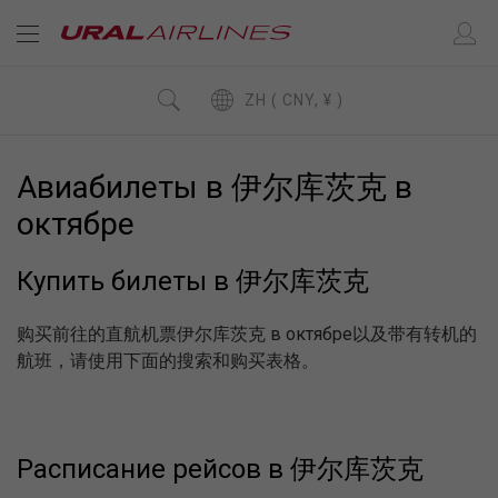
ZH ( CNY, ¥ )
Авиабилеты в 伊尔库茨克 в
октябре
Купить билеты в 伊尔库茨克
购买前往的直航机票伊尔库茨克 в октябре以及带有转机的
航班，请使用下面的搜索和购买表格。
Расписание рейсов в 伊尔库茨克