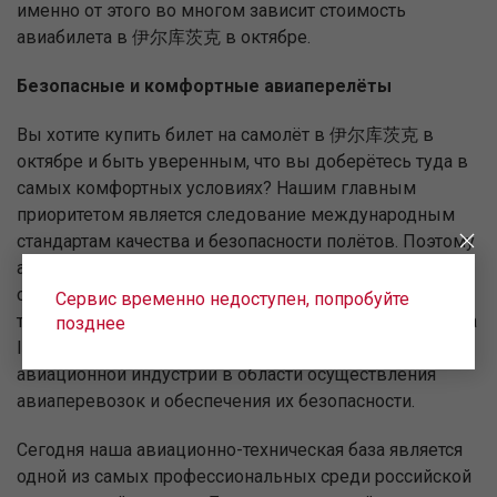
именно от этого во многом зависит стоимость
авиабилета в 伊尔库茨克 в октябре.
Безопасные и комфортные авиаперелёты
Вы хотите купить билет на самолёт в 伊尔库茨克 в
октябре и быть уверенным, что вы доберётесь туда в
самых комфортных условиях? Нашим главным
приоритетом является следование международным
стандартам качества и безопасности полётов. Поэтому
авиакомпания «Уральские авиалинии» не только
состоит в международной ассоциации воздушного
Сервис временно недоступен, попробуйте
транспорта, но и регулярно проходит программу аудита
позднее
IOSA — передового стандарта всей мировой
авиационной индустрии в области осуществления
авиаперевозок и обеспечения их безопасности.
Сегодня наша авиационно-техническая база является
одной из самых профессиональных среди российской