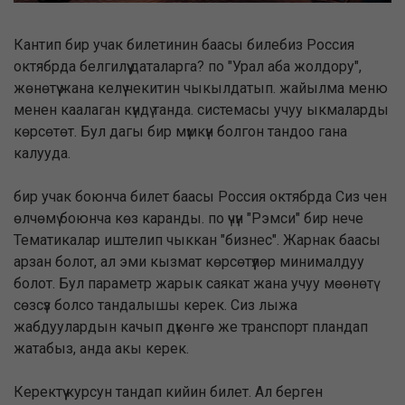
Кантип бир учак билетинин баасы билебиз Россия
октябрда белгилүү даталарга? по "Урал аба жолдору",
жөнөтүү жана келүү чекитин чыкылдатып. жайылма меню
менен каалаган күндү танда. системасы учуу ыкмаларды
көрсөтөт. Бул дагы бир мүмкүн болгон тандоо гана
калууда.
бир учак боюнча билет баасы Россия октябрда Сиз чен
өлчөмү боюнча көз каранды. по үчүн "Рэмси" бир нече
Тематикалар иштелип чыккан "бизнес". Жарнак баасы
арзан болот, ал эми кызмат көрсөтүүлөр минималдуу
болот. Бул параметр жарык саякат жана учуу мөөнөтү
сөзсүз болсо тандалышы керек. Сиз лыжа
жабдуулардын качып дүкөнгө же транспорт пландап
жатабыз, анда акы керек.
Керектүү курсун тандап кийин билет. Ал берген