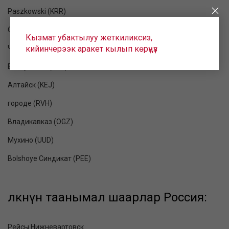
Paszkowski (KRR)
Оренбург (REN)
Кызмат убактылуу жеткиликсиз,
кийинчерээк аракет кылып көрүңүз
Чита (HTA)
Emelyanovo (KJA)
Алтайск (KEJ)
городе (RVH)
Владикавказ (OGZ)
Мухино (UUD)
Bolshoye Синдикат (PEE)
өлкөнүн таанымал шаарлар Россия:
Рейсы Нижневартовск