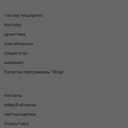
токтому текшерилет
Катталуу
ырааттама
учак абалынын
Сиздин учуу
маалымат
Калыстык программасы "Wings"
контакты
кайра Байланыш
сайттын картасы
Privacy Policy