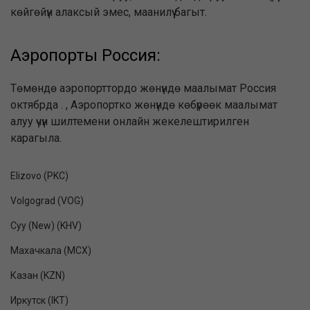
көйгөйүн алаксый эмес, маанилүү багыт.
Аэропорты Россия:
Төмөндө аэропорттордо жөнүндө маалымат Россия
октябрда . , Аэропортко жөнүндө көбүрөөк маалымат
алуу үчүн шилтемени онлайн жекелештирилген
карагыла.
Elizovo (PKC)
Volgograd (VOG)
Суу (New) (KHV)
Махачкала (MCX)
Казан (KZN)
Иркутск (IKT)