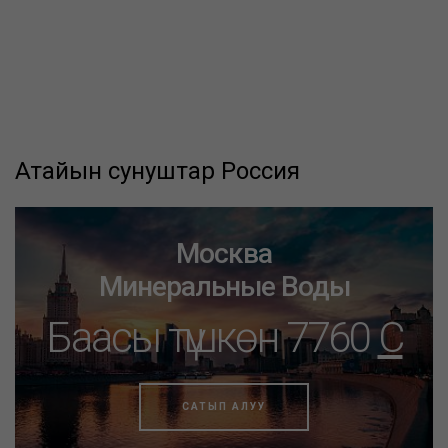
Атайын сунуштар Россия
Москва
Минеральные Воды
Баасы түшкөн 7760
C
САТЫП АЛУУ