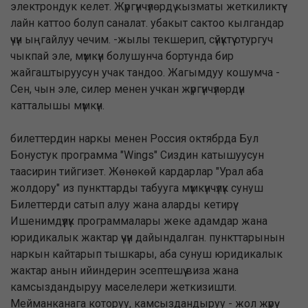
электрондук келет. Жүргүнчүлөрдү кызматы жеткиликтүү-
лайн каттоо болуп саналат. убакыт сактоо кылгандар
үчүн ыңгайлуу чечим. -жылы текшерип, сүйүктүү отургуч
чыкпай эле, мүмкүн болушунча бортунда бир
жайгаштыруусун учак тандоо. Жагымдуу кошумча -
Сен, чын эле, силер менен учкан жүргүнчүлөрдүн
катталышы мүмкүн.
билеттердин наркы менен Россия октябрда Бул
Бонустук программа "Wings" Сиздин катышуусун
таасирин тийгизет. Жөнөкөй кардарлар "Урал аба
жолдору" из пункттарды табууга мүмкүнчүлүк сунуш
Билеттерди сатып алуу жана аларды кетирүү.
Ишенимдүүлүк программалары жеке адамдар жана
юридикалык жактар үчүн дайындалган. пункттарынын
наркын кайтарып тышкары, аба сунуш юридикалык
жактар анын ийиндерин эсептешүү виза жана
камсыздандыруу маселелери жеткизишти.
Мейманканага которуу, камсыздандыруу - жол жүрүү