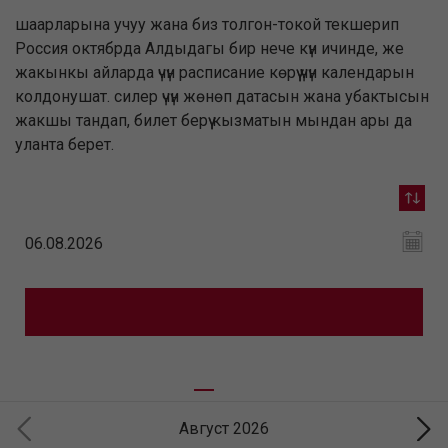
шаарларына учуу жана биз толгон-токой текшерип
Россия октябрда Алдыдагы бир нече күн ичинде, же
жакынкы айларда үчүн расписание көрүү үчүн календарын
колдонушат. силер үчүн жөнөп датасын жана убактысын
жакшы тандап, билет берүү кызматын мындан ары да
уланта берет.
Август 2026