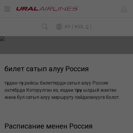
KY ( KGS,
C
)
билет сатып алуу Россия
түздөн-түз рейсы билеттерди сатып алуу Россия
октябрда Которулган из, издөө түрүн ылдый жактан
жана бул сатып алуу маршруту пайдаланууга болот.
Расписание менен Россия