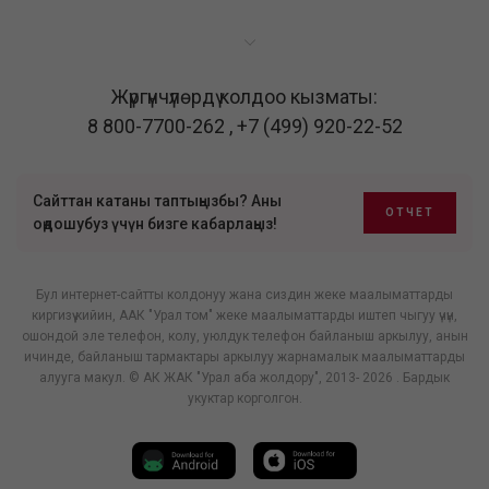
Жүргүнчүлөрдү колдоо кызматы:
8 800-7700-262
,
+7 (499) 920-22-52
Сайттан катаны таптыңызбы? Аны
ОТЧЕТ
оңдошубуз үчүн бизге кабарлаңыз!
Бул интернет-сайтты колдонуу жана сиздин жеке маалыматтарды
киргизүү кийин, ААК "Урал том" жеке маалыматтарды иштеп чыгуу үчүн,
ошондой эле телефон, колу, уюлдук телефон байланыш аркылуу, анын
ичинде, байланыш тармактары аркылуу жарнамалык маалыматтарды
алууга макул. © АК ЖАК "Урал аба жолдору", 2013- 2026 . Бардык
укуктар корголгон.