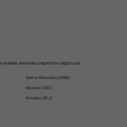
мени онлайн жекелештирилген карагыла.
Ханты-Мансийск (HMA)
Мухино (UUD)
Алтайск (KEJ)