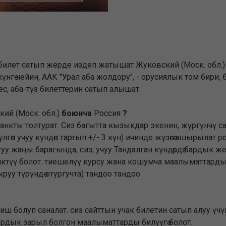
 билет сатып жерде издеп жатышат Жуковский (Моск. обл.
нгө чейин, ААК "Урал аба жолдору", - орусиялык том бири,
с, аба-түз билеттерин сатып алышат.
ий (Моск. обл.)
боюнча
Россия
?
бланкты толтурат. Сиз багытта кызыкдар экенин, жүргүнчү 
түлгөн учуу күндөн тартып +/- 3 күн) ичинде жүзөгө ашырылат
туу жаңы барагында, сиз, учуу Тандалган күндөрдө бардык ж
ктүү болот. тиешелүү курсу жана кошумча маалыматтарды 
у түрүндө отургучта) тандоо тандоо.
 болуп саналат. сиз сайттын учак билетин сатып алуу үчү
рдык зарыл болгон маалыматтарды билүүгө болот.