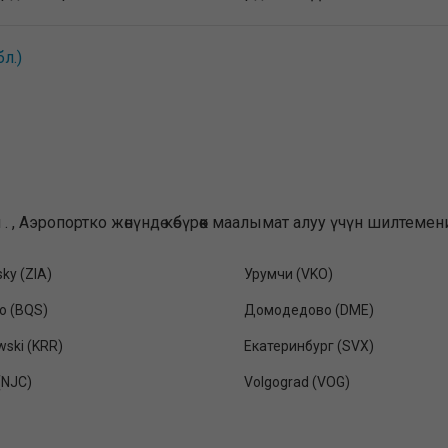
л.)
я . , Аэропортко жөнүндө көбүрөөк маалымат алуу үчүн шилте
ky (ZIA)
Урумчи (VKO)
vo (BQS)
Домодедово (DME)
ski (KRR)
Екатеринбург (SVX)
(NJC)
Volgograd (VOG)