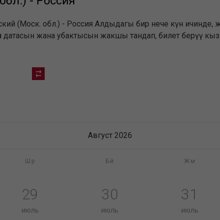
бл.) - Россия
ий (Моск. обл.) - Россия Алдыдагы бир нече күн ичинде, 
өп датасын жана убактысын жакшы тандап, билет берүү кы
Август 2026
Шр
Бй
Жм
29
30
31
июль
июль
июль