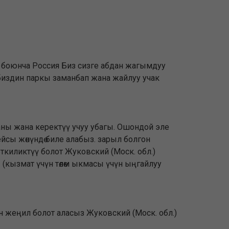
) боюнча Россия Биз сизге абдан жагымдуу
 биздин паркы заманбап жана жайлуу учак
саны жана керектүү учуу убагы. Ошондой эле
 рейсы жөнүндө биле алабыз. зарыл болгон
еткиликтүү болот Жуковский (Моск. обл.)
(кызмат үчүн төлөм ыкмасы үчүн ыңгайлуу
н жеңил болот аласыз Жуковский (Моск. обл.)