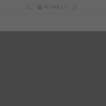
KY ( KGS,
C
)