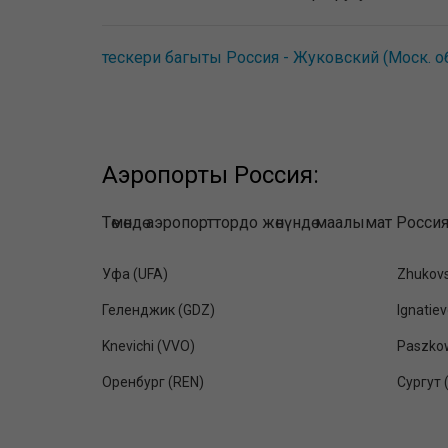
тескери багыты Россия - Жуковский (Моск. об
Аэропорты Россия:
Төмөндө аэропорттордо жөнүндө маалымат Росси
Уфа (UFA)
Zhukovs
Геленджик (GDZ)
Ignatie
Knevichi (VVO)
Paszkow
Оренбург (REN)
Сургут 