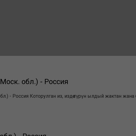
оск. обл.) - Россия
л.) - Россия Которулган из, издөө түрүн ылдый жактан жана