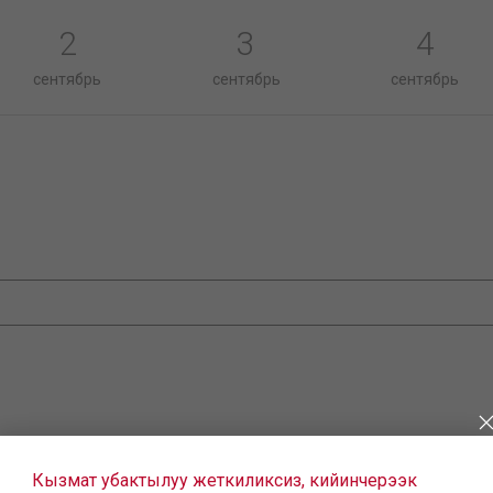
2
3
4
сентябрь
сентябрь
сентябрь
Кызмат убактылуу жеткиликсиз, кийинчерээк