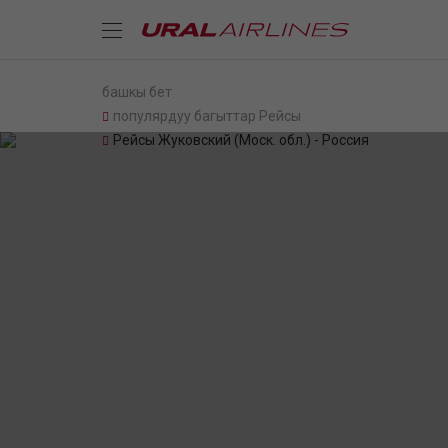
башкы бет
популярдуу багыттар Рейсы
Рейсы Жуковский (Моск. обл.) - Россия