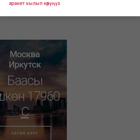
аракет кылып көрүңүз
Москва
Иркутск
Баасы
үшкөн 17960
C
САТЫП АЛУУ