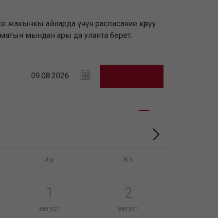
же жакынкы айларда үчүн расписание көрүү
зматын мындан ары да уланта берет.
Иш
Жк
1
2
август
август