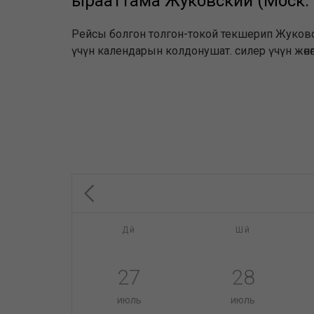
ырааттама Жуковский (Моск. о
Рейсы болгон толгон-токой текшерип Жуковск
үчүн календарын колдонушат. силер үчүн жөн
Дй
Шй
27
28
июль
июль