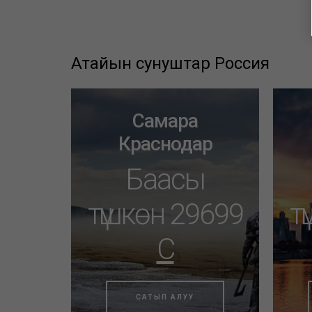
Атайын сунуштар Россия
Самара
Краснодар
Баасы
түшкөн 29699
т
C
САТЫП АЛУУ