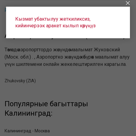
Рейсы Россия
Кызмат убактылуу жеткиликсиз,
кийинчерээк аракет кылып көрүңүз
Аэропорты Жуковский (Моск. обл.):
Төмөндө аэропорттордо жөнүндө маалымат Жуковский
(Моск. обл.) . , Аэропортко жөнүндө көбүрөөк маалымат алуу
үчүн шилтемени онлайн жекелештирилген карагыла.
Zhukovsky (ZIA)
Популярные багыттары
Калининград:
Калининград - Москва