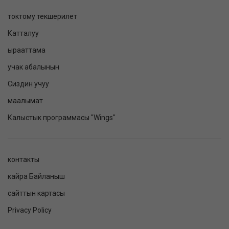
токтому текшерилет
Катталуу
ырааттама
учак абалынын
Сиздин учуу
маалымат
Калыстык программасы "Wings"
контакты
кайра Байланыш
сайттын картасы
Privacy Policy