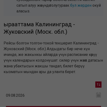
сатып алуу жөнүндө толугураак
бул жерден
окуй
аласыз.
ырааттама Калининград -
Жуковский (Моск. обл.)
Рейсы болгон толгон-токой текшерип Калининград -
Жуковский (Моск. обл.) Алдыдагы бир нече күн
ичинде, же жакынкы айларда үчүн расписание көрүү
үчүн календарын колдонушат. силер үчүн жөнөп датасын
жана убактысын жакшы тандап, билет берүү
кызматын мындан ары да уланта берет.