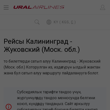
KY ( KGS,
C
)
Рейсы Калининград -
Жуковский (Моск. обл.)
то билеттерди сатып алуу Калининград - Жуковский
(Моск. обл.) Которулган из, издөө түрүн ылдый жактан
жана бул сатып алуу маршруту пайдаланууга болот.
Субсидиялык тарифти тандоо үчүн,
жүргүнчүлөрдү тандоо менюсунда белгини
коюп, күндөрдү тандаңыз. Сайт аркылуу
субсидиялык тариф боюнча билетти кантип