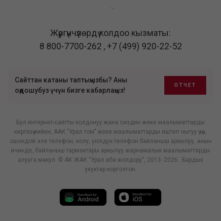
Жүргүнчүлөрдү колдоо кызматы:
8 800-7700-262
,
+7 (499) 920-22-52
Сайттан катаны таптыңызбы? Аны
ОТЧЕТ
оңдошубуз үчүн бизге кабарлаңыз!
Бул интернет-сайтты колдонуу жана сиздин жеке маалыматтарды
киргизүү кийин, ААК "Урал том" жеке маалыматтарды иштеп чыгуу үчүн,
ошондой эле телефон, колу, уюлдук телефон байланыш аркылуу, анын
ичинде, байланыш тармактары аркылуу жарнамалык маалыматтарды
алууга макул. © АК ЖАК "Урал аба жолдору", 2013- 2026 . Бардык
укуктар корголгон.