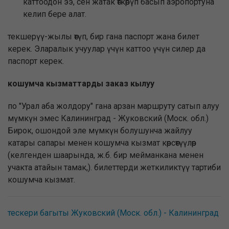
каттоодон ээ, сен жатак өткөрүп басып аэропортуна
келип бере алат.
текшерүү-жылы өтүп, бир гана паспорт жана билет
керек. Эларалык учуулар үчүн каттоо үчүн силер да
паспорт керек.
кошумча кызматтарды заказ кылуу
по "Урал аба жолдору" гана арзан маршруту сатып алуу
мүмкүн эмес Калининград - Жуковский (Моск. обл.)
Бирок, ошондой эле мүмкүн болушунча жайлуу
катары сапары менен кошумча кызмат көрсөтүүлөр
(келгенден шаарында, ж.б. бир мейманкана менен
учакта атайын тамак,). билеттерди жеткиликтүү тартиби
кошумча кызмат.
тескери багыты Жуковский (Моск. обл.) - Калининград