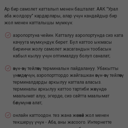
Ар бир самолет катталып менен башталат. ААК "Урал
аба жолдору" кардарлары, алар үчүн кандайдыр бир
жол менен катталышы мүмкүн:
аэропортуна чейин. Катталуу аэропортунда сиз ката
качууга мүмкүндүк берет. Бул каттоо ыкмасы
биринчи жолу самолет жасагандын тообасын
кабыл кылуу үчүн оптималдуу болуп саналат;
өзүн-өзү тейлөөчү терминалын пайдалануу. Убакытты
үнөмдөө үчүн, аэропорттордо жайгашкан өзүн-өзү тейлөөчү
терминалдарды аркылуу каттала аласыз.
терминалы аркылуу каттоо тартиби жөнүндө
маалымат алуу, эгерде, сиз сайтта маалымат
бөлүмүнөн алат;
онлайн каттоодон. тез жана жөнөкөй жол менен
текшерүү үчүн - Аба, аны жасоого. Интернетте