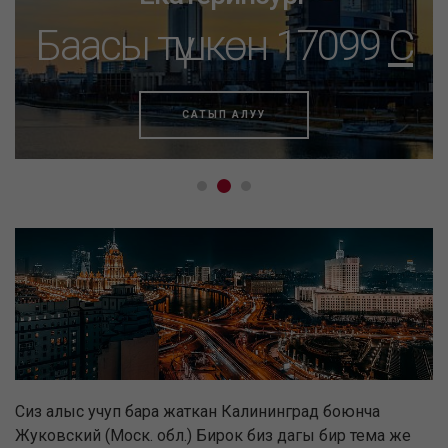
Баасы түшкөн 17099
C
САТЫП АЛУУ
Сиз алыс учуп бара жаткан Калининград боюнча
Жуковский (Моск. обл.) Бирок биз дагы бир тема же