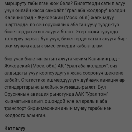
маршруту табылган жок беле? Билеттерди сатып алуу
үчүн онлайн касса самолёт "Урал аба жолдору" колдон
Калининград - Жуковский (Моск. обл.) жагымдуу
шарттарда. по сен орусиялык аба ташуучу түздөн-түз
билеттерди сатып алууга болот. Эгер жөнөкөй түрүндө
толтуруу зарыл, бул үчүн, билеттерди сатып алууга бир-
эки мүнөттөн ашык эмес силерди кабыл алам.
бир учак билетин сатып алууга чечим Калининград -
Жуковский (Моск. обл.) АК "Урал аба жолдору", сиз
алдыдагы учуу коопсуздугун жана сооронуч шектене
албайт. Статистика ишмердүүлүгү дүйнөлүк авиация өнөр
стандарттарына ылайык жүзөгө ашырылат. Бул
Орусиянын авиация рыногунда ААК "Урал том"
кызматына алып, ошондой эле эл аралык аба
транспорт бирикмесинин анын мүчөсү тарабынан
колдоого алынган.
Катталуу