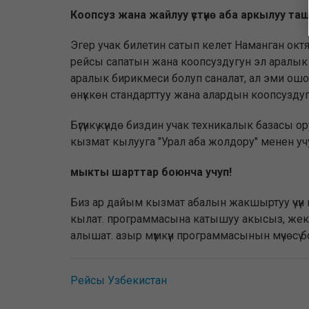
Коопсуз жана жайлуу үстүнө аба аркылуу ташы
Эгер учак билетин сатып келет Наманган окт
рейсы сапатын жана коопсуздугун эл аралык с
аралык бирикмеси болуп саналат, ал эми ошонд
өнүккөн стандарттуу жана алардын коопсузду
Бүгүнкү күндө биздин учак техникалык базасы
кызмат кылууга "Урал аба жолдору" менен учу
мыкты шарттар боюнча учуп!
Биз ар дайым кызмат абалын жакшыртуу үчүн и
кылат. программасына катышуу акысыз, жек
алышат. азыр мүмкүн программасынын мүчөсү 
Рейсы Узбекистан