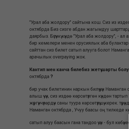
"Урал аба жолдору" сайтына кош. Сиз из изде
октябрда Биз сизге абдан жагымдуу шартта
даярбыз. Бүгүнкү күндө "Урал аба жолдору", - а
бир кемелери менен орусиялык аба булакта
сайттан сиз билет сатып алууга болот Наманга
арачылык overpaying жок.
Кантип мен канча билебиз жетүү шарты болу
октябрда
?
бир учак билетинин наркын билүү үчүн Наманга
алыш үчүн, сиз издөө көрсөтүлгөн күндөн тарт
жүргүнчүлөрдүн саны туура көрсөтүлүшү керек.
Наманган октябрда , Учуу баасы оң тилкеде к
сатып алуу баасын гана тандоо үчүн - бул көбү