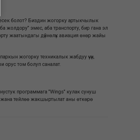
нбесек болот? Биздин жогорку артыкчылык
а жолдору" эмес, аба транспорту, бир гана эл
спорту жаатындагы дүйнөлүк авиация өнөр жайы
 паркын жогорку техникалык жабдуу үчүн,
и орус том болуп саналат.
онустук программага "Wings" кулак сунуш
 жана тейлөө жакшыртылат аны өткөрө