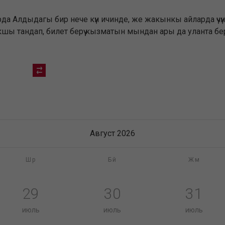
 Алдыдагы бир нече күн ичинде, же жакынкы айларда үчүн р
шы тандап, билет берүү кызматын мындан ары да уланта бе
Август 2026
Шр
Бй
Жм
29
30
31
июль
июль
июль