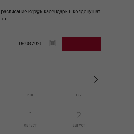
асписание көрүү үчүн календарын колдонушат.
рет.
Иш
Жк
1
2
август
август