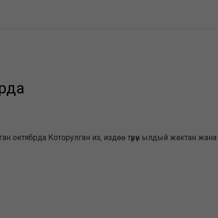
рда
нган октябрда Которулган из, издөө түрүн ылдый жактан жан