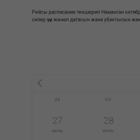
Рейсы расписание текшерип Наманган октябрда
силер үчүн жөнөп датасын жана убактысын жак
Дй
Шй
27
28
июль
июль