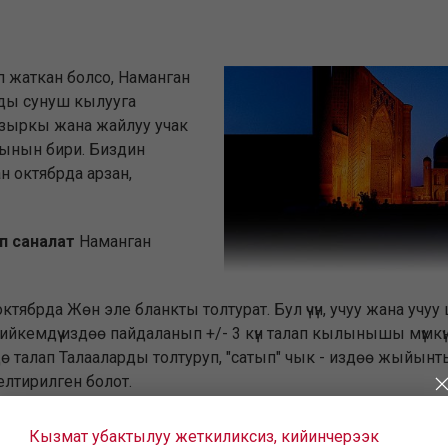
п жаткан болсо, Наманган
рды сунуш кылууга
л азыркы жана жайлуу учак
рынын бири. Биздин
н октябрда арзан,
п саналат
Наманган
н октябрда Жөн эле бланкты толтурат. Бул үчүн, учуу жана 
ып ийкемдүү издөө пайдаланып +/- 3 күн талап кылынышы мүмк
 түрүндө талап Талааларды толтуруп, "сатып" чык - издөө жы
елтирилген болот.
несе какие көз каранды болот Наманган октябрда .
Кызмат убактылуу жеткиликсиз, кийинчерээк