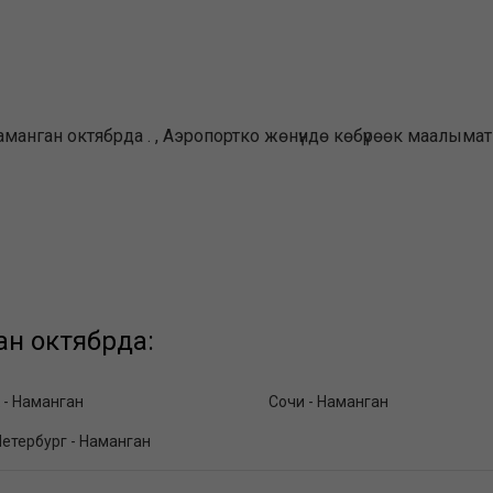
анган октябрда . , Аэропортко жөнүндө көбүрөөк маалымат 
н октябрда:
 - Наманган
Сочи - Наманган
етербург - Наманган