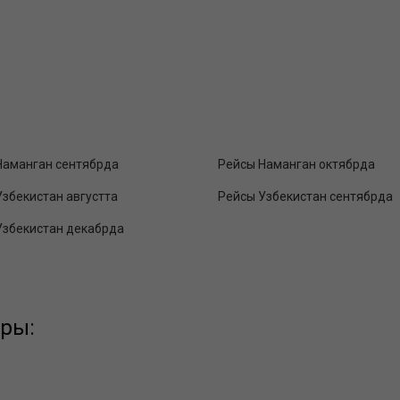
Наманган сентябрда
Рейсы Наманган октябрда
Узбекистан августта
Рейсы Узбекистан сентябрда
Узбекистан декабрда
ары: