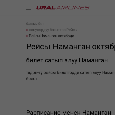
башкы бет
популярдуу багыттар Рейсы
Рейсы Наманган октябрда
Рейсы Наманган октяб
билет сатып алуу Наманган
түздөн-түз рейсы билеттерди сатып алуу Нама
болот.
Расписание менен Наманган