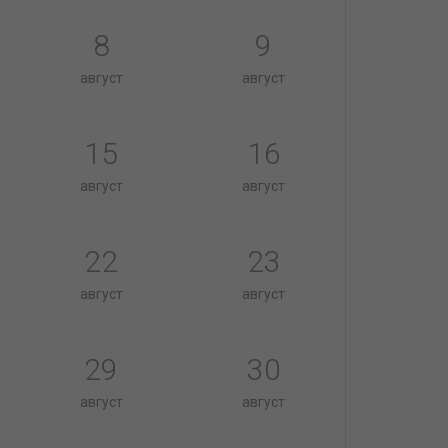
8
9
август
август
15
16
август
август
22
23
август
август
29
30
август
август