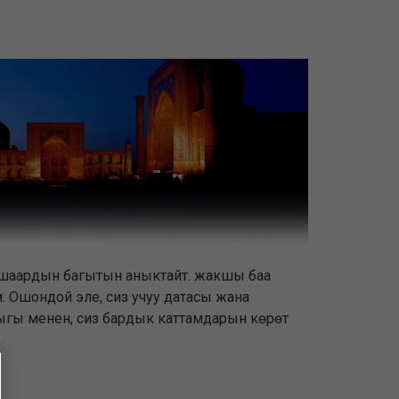
учуу шаардын багытын аныктайт. жакшы баа
үн. Ошондой эле, сиз учуу датасы жана
йынтыгы менен, сиз бардык каттамдарын көрөт