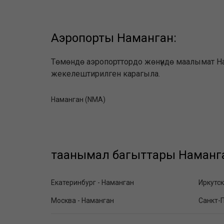
Аэропорты Наманган:
Төмөндө аэропорттордо жөнүндө маалымат Нам
жекелештирилген карагыла.
Наманган (NMA)
таанымал багыттары Наманга
Екатеринбург - Наманган
Иркутск
Москва - Наманган
Санкт-П