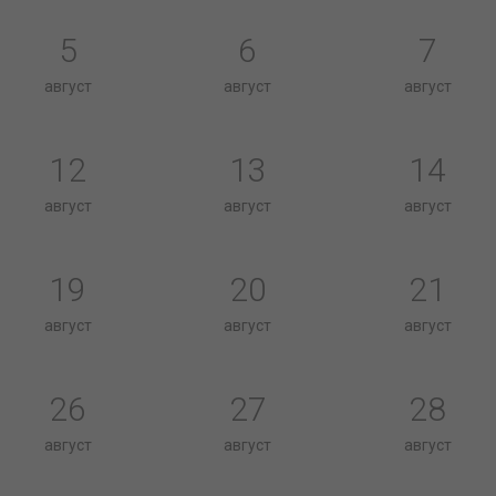
5
6
7
август
август
август
12
13
14
август
август
август
19
20
21
август
август
август
26
27
28
август
август
август