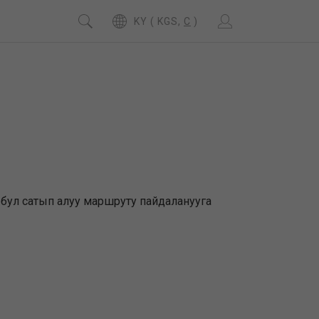
KY ( KGS,
C
)
а бул сатып алуу маршруту пайдаланууга