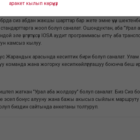
аракет кылып көрүңүз
п өтүү
ябрда сиз абдан жакшы шарттар бар жете эмне үчүн шекте
тандарттарга жооп болуп саналат. Ошондуктан, аба "Урал аб
ой эле үзгүлтүксүз IOSA аудит программасы өттү - аба тран
гун камсыз кылуу.
 орус Жарандык арасында кесиптик бири болуп саналат. Улам
у команда жана жогорку кесипкөйлүгү ташуу боюнча беш ир
штеп жаткан "Урал аба жолдору" болуп саналат. Биз Сиз б
е эсеп бонус алууну жана бажы акысыз сыйлык маршруту
болуп биздин сайтында анкетаны толтуруп.