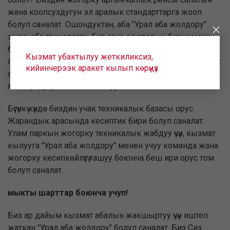
жана коопсуздугун эл аралык стандарттарга жооп
болуп саналат. Ошондуктан, аба "Урал аба жолдору"
эмес, аба транспорту, бир гана эл аралык бирикмеси
болуп саналат, ал эми ошондой эле үзгүлтүксүз IOSA аудит
Кызмат убактылуу жеткиликсиз,
программасы өттү - аба транспорту жаатындагы дүйнөлүк
кийинчерээк аракет кылып көрүңүз
авиация өнөр жайы өнүккөн стандарттуу жана алардын
коопсуздугун камсыз кылуу.
Бүгүнкү күндө биздин учак техникалык базасы орус
Жарандык арасында кесиптик бири болуп саналат.
Улам паркын жогорку техникалык жабдуу үчүн, кызмат
кылууга "Урал аба жолдору" менен учуу команда жана
жогорку кесипкөйлүгү ташуу боюнча беш ири орус том
болуп саналат.
мыкты шарттар боюнча учуп!
Биз ар дайым кызмат абалын жакшыртуу үчүн иштеп
жаткан "Урал аба жолдору" болуп саналат. Биз Сиз