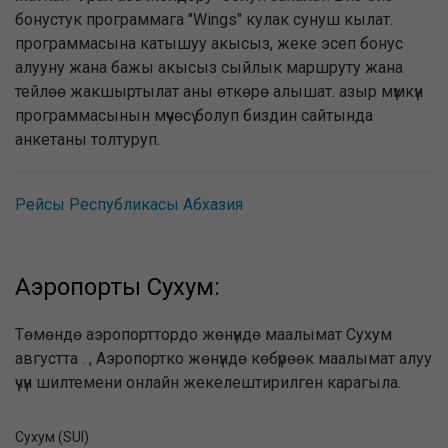
бонустук программага "Wings" кулак сунуш кылат.
программасына катышуу акысыз, жеке эсеп бонус
алууну жана бажы акысыз сыйлык маршруту жана
тейлөө жакшыртылат аны өткөрө алышат. азыр мүмкүн
программасынын мүчөсү болуп биздин сайтында
анкетаны толтуруп.
Рейсы Республикасы Абхазия
Аэропорты Сухум:
Төмөндө аэропорттордо жөнүндө маалымат Сухум
августта . , Аэропортко жөнүндө көбүрөөк маалымат алуу
үчүн шилтемени онлайн жекелештирилген карагыла.
Сухум (SUI)