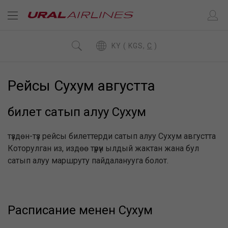
KY ( KGS,
C
)
Рейсы Сухум августта
билет сатып алуу Сухум
түздөн-түз рейсы билеттерди сатып алуу Сухум августта
Которулган из, издөө түрүн ылдый жактан жана бул
сатып алуу маршруту пайдаланууга болот.
Расписание менен Сухум