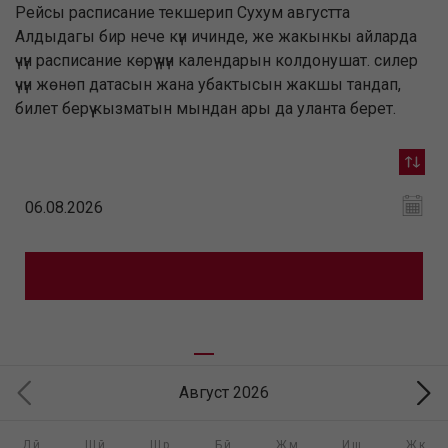
Рейсы расписание текшерип Сухум августта
Алдыдагы бир нече күн ичинде, же жакынкы айларда
үчүн расписание көрүү үчүн календарын колдонушат. силер
үчүн жөнөп датасын жана убактысын жакшы тандап,
билет берүү кызматын мындан ары да уланта берет.
Август 2026
Дй
Шй
Шр
Бй
Жм
Иш
Жк