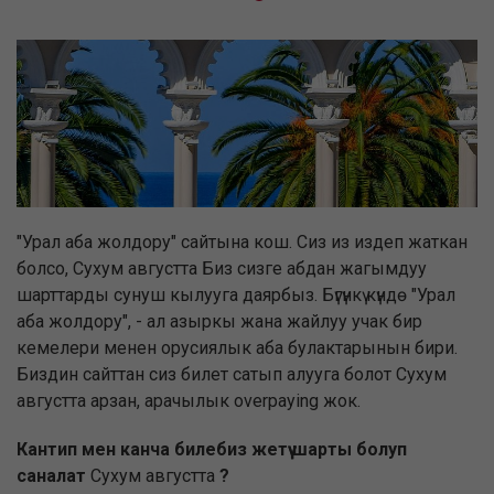
"Урал аба жолдору" сайтына кош. Сиз из издеп жаткан
болсо, Сухум августта Биз сизге абдан жагымдуу
шарттарды сунуш кылууга даярбыз. Бүгүнкү күндө "Урал
аба жолдору", - ал азыркы жана жайлуу учак бир
кемелери менен орусиялык аба булактарынын бири.
Биздин сайттан сиз билет сатып алууга болот Сухум
августта арзан, арачылык overpaying жок.
Кантип мен канча билебиз жетүү шарты болуп
саналат
Сухум августта
?