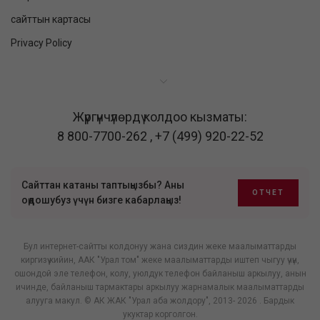
сайттын картасы
Privacy Policy
Жүргүнчүлөрдү колдоо кызматы:
8 800-7700-262
,
+7 (499) 920-22-52
Сайттан катаны таптыңызбы? Аны
ОТЧЕТ
оңдошубуз үчүн бизге кабарлаңыз!
Бул интернет-сайтты колдонуу жана сиздин жеке маалыматтарды
киргизүү кийин, ААК "Урал том" жеке маалыматтарды иштеп чыгуу үчүн,
ошондой эле телефон, колу, уюлдук телефон байланыш аркылуу, анын
ичинде, байланыш тармактары аркылуу жарнамалык маалыматтарды
алууга макул. © АК ЖАК "Урал аба жолдору", 2013- 2026 . Бардык
укуктар корголгон.