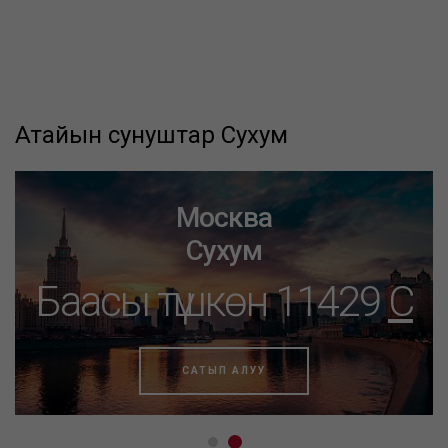
Атайын сунуштар Сухум
Москва
Сухум
Баасы түшкөн 11429
C
САТЫП АЛУУ