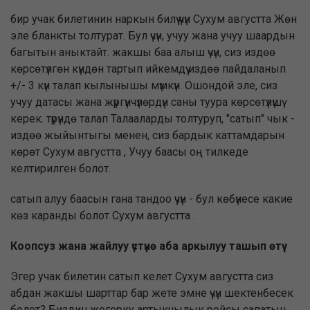
бир учак билетинин наркын билүү үчүн Сухум августта Жөн
эле бланкты толтурат. Бул үчүн, учуу жана учуу шаардын
багытын аныктайт. жакшы баа алыш үчүн, сиз издөө
көрсөтүлгөн күндөн тартып ийкемдүү издөө пайдаланып
+/- 3 күн талап кылынышы мүмкүн. Ошондой эле, сиз
учуу датасы жана жүргүнчүлөрдүн саны туура көрсөтүлүшү
керек. түрүндө талап Талааларды толтуруп, "сатып" чык -
издөө жыйынтыгы менен, сиз бардык каттамдарын
көрөт Сухум августта , Учуу баасы оң тилкеде
келтирилген болот.
сатып алуу баасын гана тандоо үчүн - бул көбүнесе какие
көз каранды болот Сухум августта .
Коопсуз жана жайлуу үстүнө аба аркылуу ташып өтүү
Эгер учак билетин сатып келет Сухум августта сиз
абдан жакшы шарттар бар жете эмне үчүн шектенбесек
болот? Биздин жогорку артыкчылык рейсы сапатын