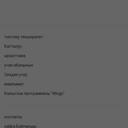
токтому текшерилет
Катталуу
ырааттама
учак абалынын
Сиздин учуу
маалымат
Калыстык программасы "Wings"
контакты
кайра Байланыш