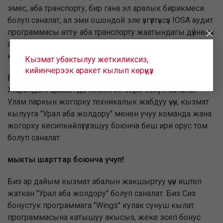
эмес, аба транспорту, бир гана эл аралык бирикмеси
болуп саналат, ал эми ошондой эле үзгүлтүксүз IOSA аудит
программасы өттү - аба транспорту жаатындагы дүйнөлүк
авиация өнөр жайы өнүккөн стандарттуу жана алардын
коопсуздугун камсыз кылуу.
Кызмат убактылуу жеткиликсиз,
кийинчерээк аракет кылып көрүңүз
Бүгүнкү күндө биздин учак техникалык базасы орус
Жарандык арасында кесиптик бири болуп саналат.
Улам паркын жогорку техникалык жабдуу үчүн, кызмат
кылууга "Урал аба жолдору" менен учуу команда жана
жогорку кесипкөйлүгү ташуу боюнча беш ири орус том
болуп саналат.
мыкты шарттар боюнча учуп!
Биз ар дайым кызмат абалын жакшыртуу үчүн иштеп
жаткан "Урал аба жолдору" болуп саналат. Биз Сиз
бонустук программага "Wings" кулак сунуш кылат.
программасына катышуу акысыз, жеке эсеп бонус