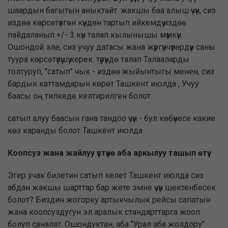
шаардын багытын аныктайт. жакшы баа алыш үчүн, сиз
издөө көрсөтүлгөн күндөн тартып ийкемдүү издөө
пайдаланып +/- 3 күн талап кылынышы мүмкүн.
Ошондой эле, сиз учуу датасы жана жүргүнчүлөрдүн саны
туура көрсөтүлүшү керек. түрүндө талап Талааларды
толтуруп, "сатып" чык - издөө жыйынтыгы менен, сиз
бардык каттамдарын көрөт Ташкент июлда , Учуу
баасы оң тилкеде келтирилген болот.
сатып алуу баасын гана тандоо үчүн - бул көбүнесе какие
көз каранды болот Ташкент июлда .
Коопсуз жана жайлуу үстүнө аба аркылуу ташып өтүү
Эгер учак билетин сатып келет Ташкент июлда сиз
абдан жакшы шарттар бар жете эмне үчүн шектенбесек
болот? Биздин жогорку артыкчылык рейсы сапатын
жана коопсуздугун эл аралык стандарттарга жооп
болуп саналат. Ошондуктан, аба "Урал аба жолдору"