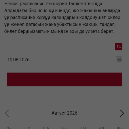
Рейсы расписание текшерип Ташкент июлда
Алдыдагы бир нече күн ичинде, же жакынкы айларда
үчүн расписание көрүү үчүн календарын колдонушат. силер
үчүн жөнөп датасын жана убактысын жакшы тандап,
билет берүү кызматын мындан ары да уланта берет.
Август 2026
Дй
Шй
Шр
Бй
Жм
Иш
Жк