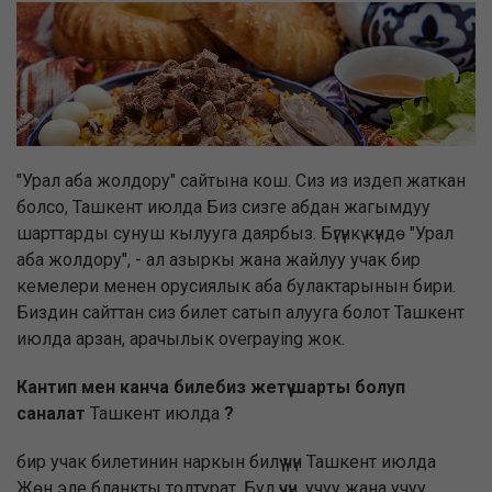
"Урал аба жолдору" сайтына кош. Сиз из издеп жаткан
болсо, Ташкент июлда Биз сизге абдан жагымдуу
шарттарды сунуш кылууга даярбыз. Бүгүнкү күндө "Урал
аба жолдору", - ал азыркы жана жайлуу учак бир
кемелери менен орусиялык аба булактарынын бири.
Биздин сайттан сиз билет сатып алууга болот Ташкент
июлда арзан, арачылык overpaying жок.
Кантип мен канча билебиз жетүү шарты болуп
саналат
Ташкент июлда
?
бир учак билетинин наркын билүү үчүн Ташкент июлда
Жөн эле бланкты толтурат. Бул үчүн, учуу жана учуу