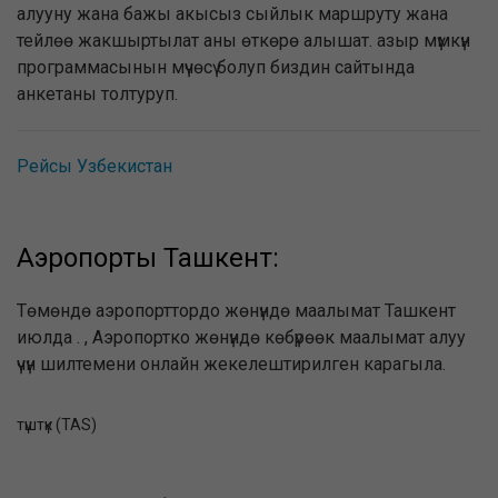
алууну жана бажы акысыз сыйлык маршруту жана
тейлөө жакшыртылат аны өткөрө алышат. азыр мүмкүн
программасынын мүчөсү болуп биздин сайтында
анкетаны толтуруп.
Рейсы Узбекистан
Аэропорты Ташкент:
Төмөндө аэропорттордо жөнүндө маалымат Ташкент
июлда . , Аэропортко жөнүндө көбүрөөк маалымат алуу
үчүн шилтемени онлайн жекелештирилген карагыла.
түштүк (TAS)