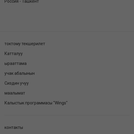
Россия - Ташкент
токтому текшерилет
Катталуу
ырааттама
учак абалынын
Сиздин учуу
маалымат
Калыстык программасы "Wings"
контакты