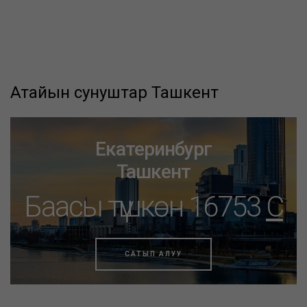
Атайын сунуштар Ташкент
Екатеринбург
Ташкент
Баасы түшкөн 16753
C
САТЫП АЛУУ