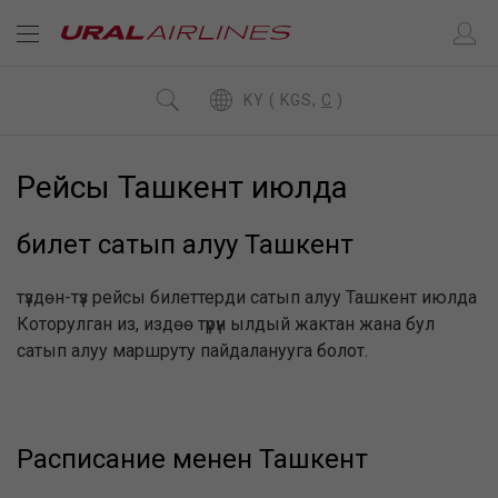
KY ( KGS,
C
)
Рейсы Ташкент июлда
билет сатып алуу Ташкент
түздөн-түз рейсы билеттерди сатып алуу Ташкент июлда
Которулган из, издөө түрүн ылдый жактан жана бул
сатып алуу маршруту пайдаланууга болот.
Расписание менен Ташкент