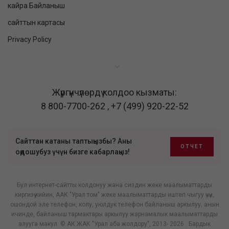
кайра Байланыш
сайттын картасы
Privacy Policy
Жүргүнчүлөрдү колдоо кызматы:
8 800-7700-262
,
+7 (499) 920-22-52
Сайттан катаны таптыңызбы? Аны
ОТЧЕТ
оңдошубуз үчүн бизге кабарлаңыз!
Бул интернет-сайтты колдонуу жана сиздин жеке маалыматтарды
киргизүү кийин, ААК "Урал том" жеке маалыматтарды иштеп чыгуу үчүн,
ошондой эле телефон, колу, уюлдук телефон байланыш аркылуу, анын
ичинде, байланыш тармактары аркылуу жарнамалык маалыматтарды
алууга макул. © АК ЖАК "Урал аба жолдору", 2013- 2026 . Бардык