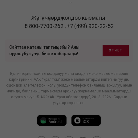
Жүргүнчүлөрдү колдоо кызматы:
8 800-7700-262
,
+7 (499) 920-22-52
Сайттан катаны таптыңызбы? Аны
ОТЧЕТ
оңдошубуз үчүн бизге кабарлаңыз!
Бул интернет-сайтты колдонуу жана сиздин жеке маалыматтарды
киргизүү кийин, ААК "Урал том" жеке маалыматтарды иштеп чыгуу үчүн,
ошондой эле телефон, колу, уюлдук телефон байланыш аркылуу, анын
ичинде, байланыш тармактары аркылуу жарнамалык маалыматтарды
алууга макул. © АК ЖАК "Урал аба жолдору", 2013- 2026 . Бардык
укуктар корголгон.