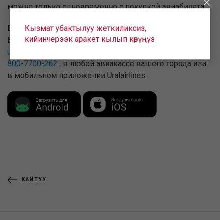
можно только одновременно с покупкой авиабилета.
Билеты по маршруту Екатеринбург – Калининград –
Кызмат убактылуу жеткиликсиз,
кийинчерээк аракет кылып көрүңүз
Екатеринбург уже в продаже на нашем сайте
uralairlines.ru
, по звонку в call-центр авиакомпании:
8-
800-7700-262
, в любой авиакассе вашего города или
в мобильном приложении Uralairlines.
КАЙТУУ