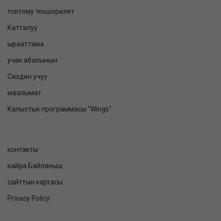
токтому текшерилет
Катталуу
ырааттама
учак абалынын
Сиздин учуу
маалымат
Калыстык программасы "Wings"
контакты
кайра Байланыш
сайттын картасы
Privacy Policy