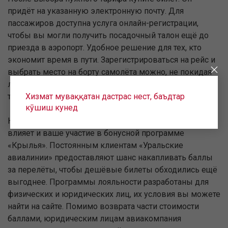
придёт на указанную электронную почту. Для
пассажиров доступна услуга онлайн-регистрации,
чтобы вы могли получить посадочный талон ещё до
приезда в аэропорт. Удобное решение для тех, кто
экономит время в пути. Зарегистрироваться на рейс и
выбрать место на борту самолёта можно, не покидая
любимого кресла. Приятное дополнение — вы можете
Хизмат муваққатан дастрас нест, баъдтар
также зарегистрировать пассажиров, летящих с вами.
кӯшиш кунед
На стоимость авиабилетов в Арманистон моҳи сентябр
влияет и ваше участие в бонусной программе
«Крылья». Постоянным клиентам «Уральские
авиалинии» предоставляют шанс накапливать баллы
за перелёты, чтобы дешёвые билеты обходились ещё
выгоднее. Программы лояльности разработаны для
физических и юридических лиц, их условия вы можете
найти на сайте. Помимо возврата части стоимости
баллами, юридическим лицам авиакомпания