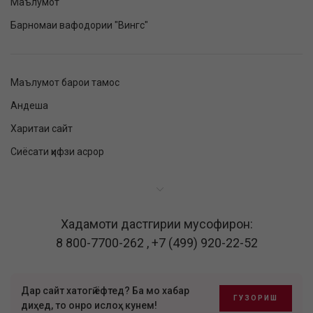
Маълумот
Барномаи вафодории "Вингс"
Маълумот барои тамос
Андеша
Харитаи сайт
Сиёсати ҳифзи асрор
Хадамоти дастгирии мусофирон:
8 800-7700-262
,
+7 (499) 920-22-52
Дар сайт хатогӣ ёфтед? Ба мо хабар
ГУЗОРИШ
диҳед, то онро ислоҳ кунем!