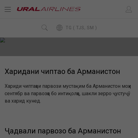
TG ( TJS, SM )
Харидани чиптаҳо ба Арманистон
Хариди чиптаҳои парвози мустақим ба Арманистон моҳи
сентябр ва парвозҳо бо интиқолҳо, шакли зерро ҷустуҷӯ
ва харид кунед.
Ҷадвали парвозҳо ба Арманистон