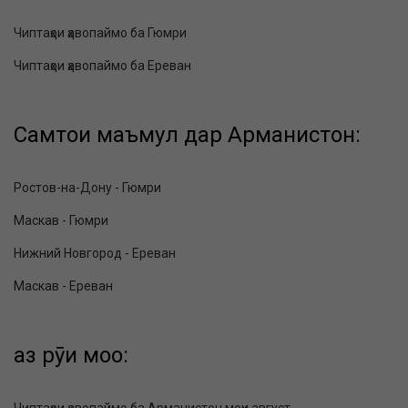
Чиптаҳои ҳавопаймо ба Гюмри
Чиптаҳои ҳавопаймо ба Ереван
Самтҳои маъмул дар Арманистон:
Ростов-на-Дону - Гюмри
Маскав - Гюмри
Нижний Новгород - Ереван
Маскав - Ереван
аз рӯи моҳҳо: