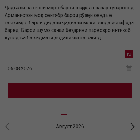
Ҷадвали парвози моро барои шаҳрҳо аз назар гузаронед
Арманистон моҳи сентябр барои рӯзҳои оянда ё
тақвимро барои дидани ҷадвали моҳҳои оянда истифода
баред. Барои шумо санаи беҳтарини парвозро интихоб
кунед ва ба хидмати додани чипта равед.
Август 2026