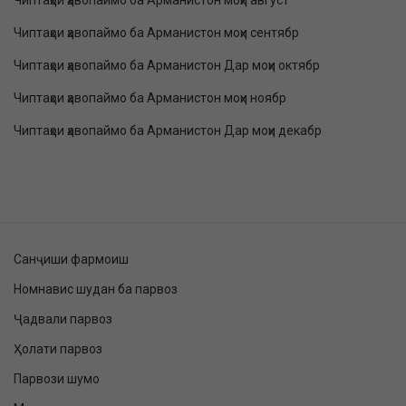
Чиптаҳои ҳавопаймо ба Арманистон моҳи август
Чиптаҳои ҳавопаймо ба Арманистон моҳи сентябр
Чиптаҳои ҳавопаймо ба Арманистон Дар моҳи октябр
Чиптаҳои ҳавопаймо ба Арманистон моҳи ноябр
Чиптаҳои ҳавопаймо ба Арманистон Дар моҳи декабр
Санҷиши фармоиш
Номнавис шудан ба парвоз
Ҷадвали парвоз
Ҳолати парвоз
Парвози шумо