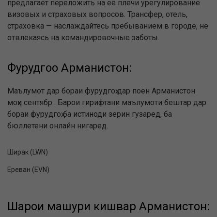
предлагает переложить на её плечи урегулирование
визовых и страховых вопросов. Трансфер, отель,
страховка — наслаждайтесь пребыванием в городе, не
отвлекаясь на командировочные заботы.
Фурудгоҳҳо Арманистон:
Маълумот дар бораи фурудгоҳ дар поён Арманистон
моҳи сентябр . Барои гирифтани маълумоти бештар дар
бораи фурудгоҳ ба истиноди зерин гузаред, ба
бюллетени онлайн нигаред.
Ширак (LWN)
Ереван (EVN)
Шаҳрҳои машҳури кишвар Арманистон: