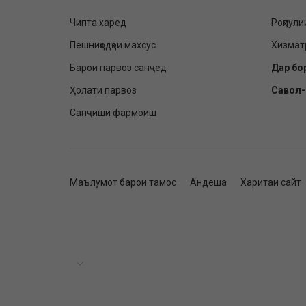
Чипта харед
Роҳпули
Пешниҳодҳои махсус
Хизмат
Барои парвоз санҷед
Дар бо
Ҳолати парвоз
Савол
Санҷиши фармоиш
Маълумот барои тамос
Андеша
Харитаи сайт