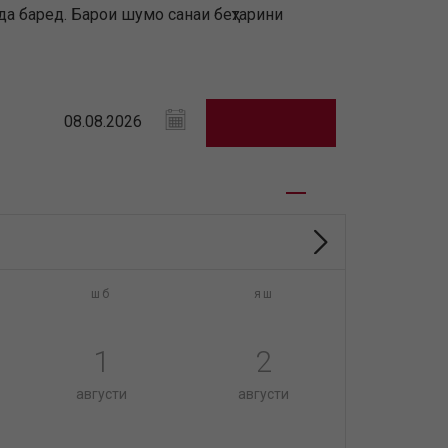
да баред. Барои шумо санаи беҳтарини
шб
яш
1
2
августи
августи