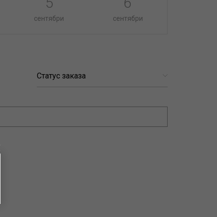
5
6
сентябри
сентябри