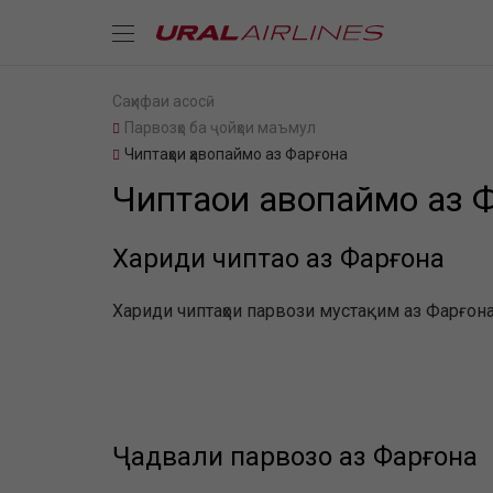
Саҳифаи асосӣ
Парвозҳо ба ҷойҳои маъмул
Чиптаҳои ҳавопаймо аз Фарғона
Чиптаҳои ҳавопаймо аз 
Хариди чиптаҳо аз Фарғона
Хариди чиптаҳои парвози мустақим аз Фарғона 
Ҷадвали парвозҳо аз Фарғона