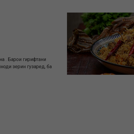
на . Барои гирифтани
ноди зерин гузаред, ба