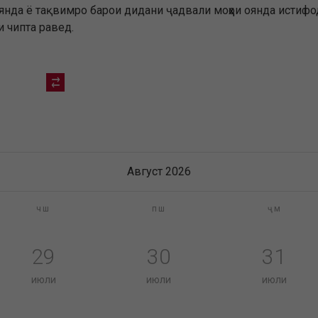
оянда ё тақвимро барои дидани ҷадвали моҳҳои оянда истифо
 чипта равед.
Август 2026
чш
пш
ҷм
29
30
31
июли
июли
июли