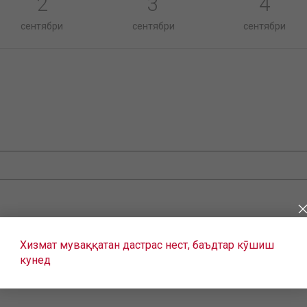
2
3
4
сентябри
сентябри
сентябри
Хизмат муваққатан дастрас нест, баъдтар кӯшиш
кунед