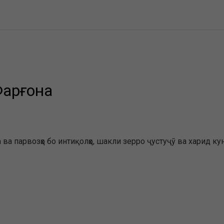
Фарғона
ва парвозҳо бо интиқолҳо, шакли зерро ҷустуҷӯ ва харид ку