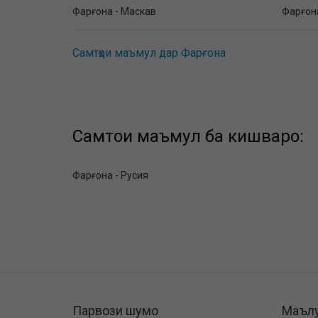
Фарғона - Маскав
Фарғона
Самтҳои маъмул дар Фарғона
Самтҳои маъмул ба кишварҳо:
Фарғона - Русия
Парвози шумо
Маъл