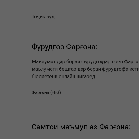
Тоҷик зуд:
Фурудгоҳҳо Фарғона:
Маълумот дар бораи фурудгоҳ дар поён Фарғо
маълумоти бештар дар бораи фурудгоҳ ба исти
бюллетени онлайн нигаред.
Фарғона (FEG)
Самтҳои маъмул аз Фарғона: