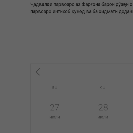
Ҷадвалҳои парвозро аз Фарғона барои рӯзҳои 
парвозро интихоб кунед ва ба хидмати додани
дш
сш
27
28
июли
июли