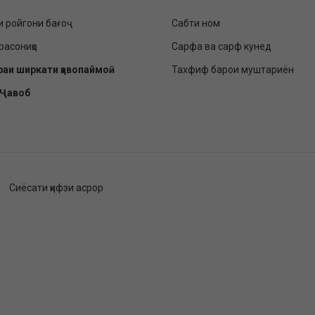
и ройгони бағоҷ
Сабти ном
расониҳо
Сарфа ва сарф кунед
раи ширкати ҳавопаймоӣ
Тахфиф барои муштариён
-Ҷавоб
Сиёсати ҳифзи асрор