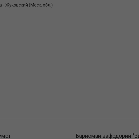
 - Жуковский (Моск. обл.)
умот
Барномаи вафодории "В