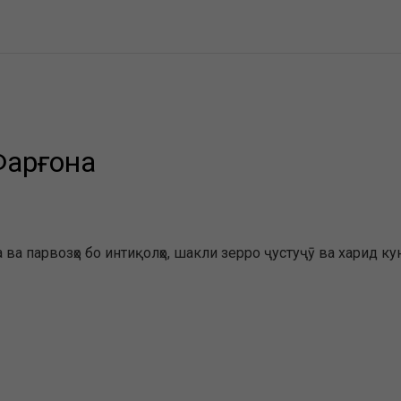
Фарғона
ва парвозҳо бо интиқолҳо, шакли зерро ҷустуҷӯ ва харид ку