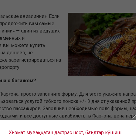
альские авиалинии». Если
 предложить вам самые
линии» — один из ведущих
ременных и
е вы можете купить
она дёшево, не
кже зарегистрироваться на
эропорту.
ғона с багажом?
Фарғона, просто заполните форму. Для этого укажите напра
зоваться услугой гибкого поиска +/- 3 дня от указанной п
чество пассажиров. Заполнив необходимые поля формы, на
садками, и все доступные авиабилеты в Фарғона, цена пере
иф — именно от этого во многом зависит стоимость авиаб
Хизмат муваққатан дастрас нест, баъдтар кӯшиш