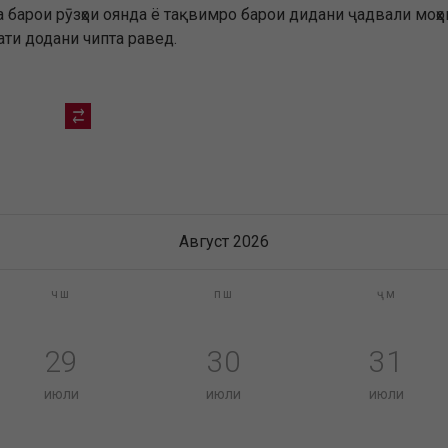
барои рӯзҳои оянда ё тақвимро барои дидани ҷадвали моҳҳо
ати додани чипта равед.
Август 2026
чш
пш
ҷм
29
30
31
июли
июли
июли