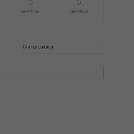
5
6
сентябри
сентябри