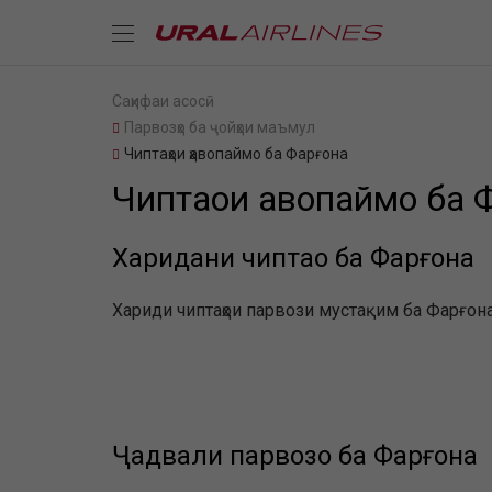
Саҳифаи асосӣ
Парвозҳо ба ҷойҳои маъмул
Чиптаҳои ҳавопаймо ба Фарғона
Чиптаҳои ҳавопаймо ба 
Харидани чиптаҳо ба Фарғона
Хариди чиптаҳои парвози мустақим ба Фарғона 
Ҷадвали парвозҳо ба Фарғона