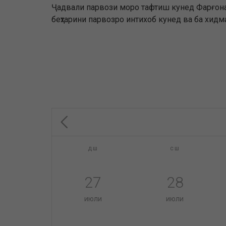
Ҷадвали парвози моро тафтиш кунед Фарғона 
беҳтарини парвозро интихоб кунед ва ба хидм
дш
сш
27
28
июли
июли