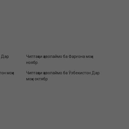
а Дар
Чиптаҳои ҳавопаймо ба Фарғона моҳи
ноябр
тон моҳи
Чиптаҳои ҳавопаймо ба Ӯзбекистон Дар
моҳи октябр