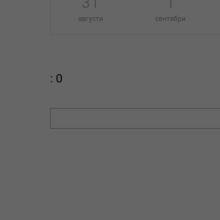
31
1
августи
сентябри
: 0