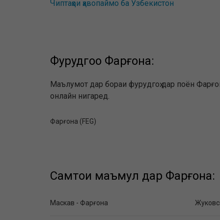
Чиптаҳои ҳавопаймо ба Ӯзбекистон
Фурудгоҳҳо Фарғона:
Маълумот дар бораи фурудгоҳ дар поён Фарғон
онлайн нигаред.
Фарғона (FEG)
Самтҳои маъмул дар Фарғона:
Маскав - Фарғона
Жуковск