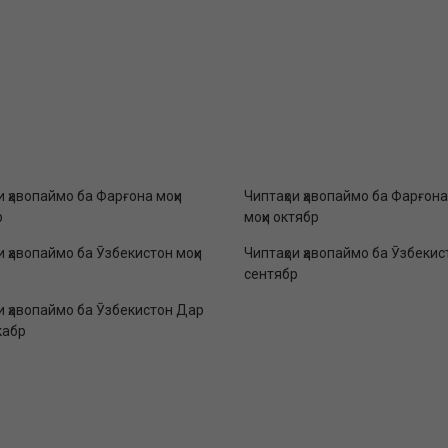
и ҳавопаймо ба Фарғона моҳи
Чиптаҳои ҳавопаймо ба Фарғон
р
моҳи октябр
и ҳавопаймо ба Ӯзбекистон моҳи
Чиптаҳои ҳавопаймо ба Ӯзбекис
сентябр
и ҳавопаймо ба Ӯзбекистон Дар
кабр