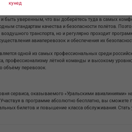
кунед
на и быть уверенным, что вы доберётесь туда в самых ко
дным стандартам качества и безопасности полётов. Поэт
воздушного транспорта, но и регулярно проходит программ
существления авиаперевозок и обеспечения их безопаснос
является одной из самых профессиональных среди российс
ка, профессионализму лётной команды и высокому уровню 
о объёму перевозок.
вня сервиса, оказываемого «Уральскими авиалиниями» на
Участвуя в программе абсолютно бесплатно, вы сможете п
иальных билетов и повышение класса обслуживания. Стат