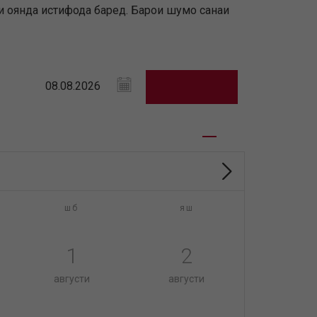
и оянда истифода баред. Барои шумо санаи
шб
яш
1
2
августи
августи