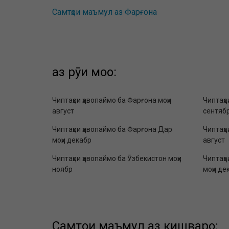
Самтҳои маъмул аз Фарғона
аз рӯи моҳҳо:
Чиптаҳои ҳавопаймо ба Фарғона моҳи
Чиптаҳо
август
сентяб
Чиптаҳои ҳавопаймо ба Фарғона Дар
Чиптаҳо
моҳи декабр
август
Чиптаҳои ҳавопаймо ба Ӯзбекистон моҳи
Чиптаҳо
ноябр
моҳи де
Самтҳои маъмул аз кишварҳо: