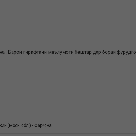
а . Барои гирифтани маълумоти бештар дар бораи фурудгоҳ
ий (Моск. обл.) - Фарғона