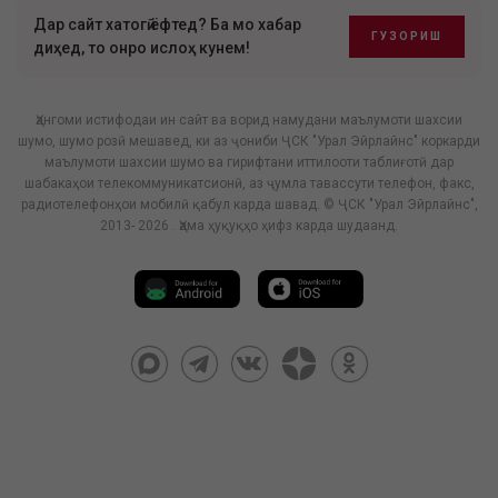
Дар сайт хатогӣ ёфтед? Ба мо хабар
ГУЗОРИШ
диҳед, то онро ислоҳ кунем!
Ҳангоми истифодаи ин сайт ва ворид намудани маълумоти шахсии
шумо, шумо розӣ мешавед, ки аз ҷониби ҶСК "Урал Эйрлайнс" коркарди
маълумоти шахсии шумо ва гирифтани иттилооти таблиғотӣ дар
шабакаҳои телекоммуникатсионӣ, аз ҷумла тавассути телефон, факс,
радиотелефонҳои мобилӣ қабул карда шавад. © ҶСК "Урал Эйрлайнс",
2013- 2026 . Ҳама ҳуқуқҳо ҳифз карда шудаанд.