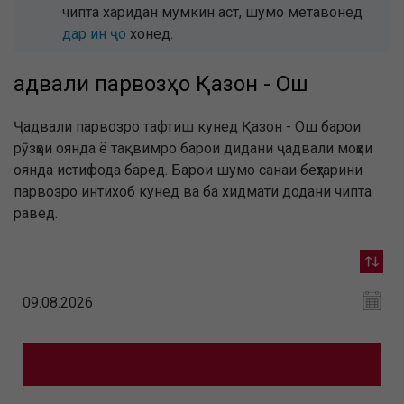
чипта харидан мумкин аст, шумо метавонед
дар ин ҷо
хонед.
Ҷадвали парвозҳо Қазон - Ош
Ҷадвали парвозро тафтиш кунед Қазон - Ош барои
рӯзҳои оянда ё тақвимро барои дидани ҷадвали моҳҳои
оянда истифода баред. Барои шумо санаи беҳтарини
парвозро интихоб кунед ва ба хидмати додани чипта
равед.