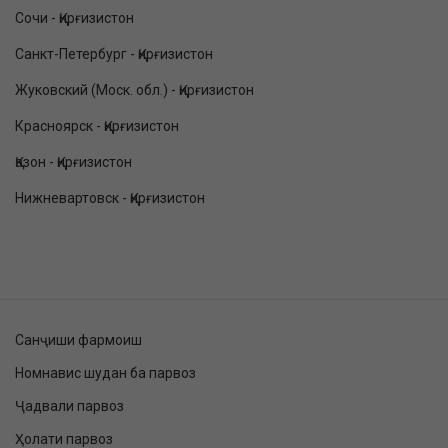
Сочи - Қирғизистон
Санкт-Петербург - Қирғизистон
Жуковский (Моск. обл.) - Қирғизистон
Красноярск - Қирғизистон
Қазон - Қирғизистон
Нижневартовск - Қирғизистон
Санҷиши фармоиш
Номнавис шудан ба парвоз
Ҷадвали парвоз
Ҳолати парвоз