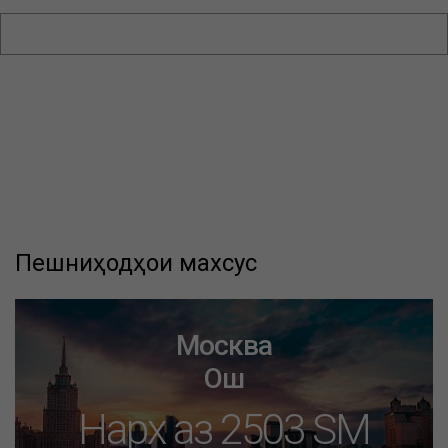
Пешниҳодҳои махсус
Москва
Ош
Нарх аз 2503 SM