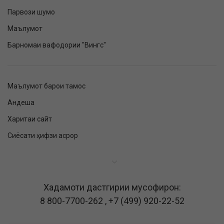
Парвози шумо
Маълумот
Барномаи вафодории "Вингс"
Маълумот барои тамос
Андеша
Харитаи сайт
Сиёсати ҳифзи асрор
Хадамоти дастгирии мусофирон:
8 800-7700-262
,
+7 (499) 920-22-52