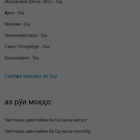
Жуковский (Моск. обл.) - Ош
Қазон - Ош
Маскав - Ош
Нижневартовск - Ош
Санкт-Петербург - Ош
Красноярск - Ош
Самтҳои маъмул аз Ош
аз рӯи моҳҳо:
Чиптаҳои ҳавопаймо ба Ош моҳи август
Чиптаҳои ҳавопаймо ба Ош моҳи сентябр