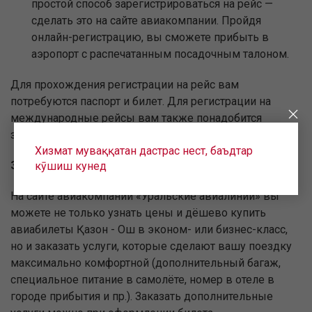
простой способ зарегистрироваться на рейс —
сделать это на сайте авиакомпании. Пройдя
онлайн-регистрацию, вы сможете прибыть в
аэропорт с распечатанным посадочным талоном.
Для прохождения регистрации на рейс вам
потребуются паспорт и билет. Для регистрации на
международные рейсы вам также понадобится
заграничный паспорт.
Хизмат муваққатан дастрас нест, баъдтар
Заказ дополнительных услуг
кӯшиш кунед
На сайте авиакомпании «Уральские авиалинии» вы
можете не только узнать цены и дёшево купить
авиабилеты Қазон - Ош в эконом- или бизнес-класс,
но и заказать услуги, которые сделают вашу поездку
максимально комфортной (дополнительный багаж,
специальное питание в самолёте, номер в отеле в
городе прибытия и пр.). Заказать дополнительные