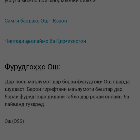
услуги можно при оформлении билета.
Самти баръакс Ош - Қазон
Чиптаҳои ҳавопаймо ба Қирғизистон
Фурудгоҳҳо Ош:
Дар поён маълумот дар бораи фурудгоҳҳои Ош оварда
шудааст. Барои гирифтани маълумоти бештар дар
бораи фурудгоҳ ва дидани табло дар реҷаи онлайн, ба
пайванд гузаред.
Ош (OSS)