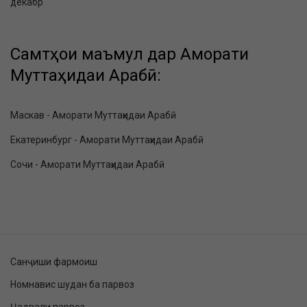
декабр
Самтҳои маъмул дар Аморати
Муттаҳидаи Арабӣ:
Маскав - Аморати Муттаҳидаи Арабӣ
Екатеринбург - Аморати Муттаҳидаи Арабӣ
Сочи - Аморати Муттаҳидаи Арабӣ
Санҷиши фармоиш
Номнавис шудан ба парвоз