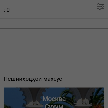
: 0
Пешниҳодҳои махсус
Москва
Сухум