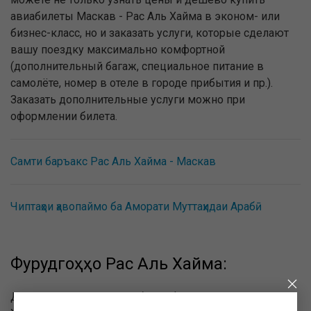
авиабилеты Маскав - Рас Аль Хайма в эконом- или
бизнес-класс, но и заказать услуги, которые сделают
вашу поездку максимально комфортной
(дополнительный багаж, специальное питание в
самолёте, номер в отеле в городе прибытия и пр.).
Заказать дополнительные услуги можно при
оформлении билета.
Самти баръакс Рас Аль Хайма - Маскав
Чиптаҳои ҳавопаймо ба Аморати Муттаҳидаи Арабӣ
Фурудгоҳҳо Рас Аль Хайма:
Дар поён маълумот дар бораи фурудгоҳҳои Рас Аль