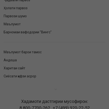
Ҷадвали парвоз
Ҳолати парвоз
Парвози шумо
Маълумот
Барномаи вафодории "Вингс"
Маълумот барои тамос
Андеша
Харитаи сайт
Сиёсати ҳифзи асрор
Хадамоти дастгирии мусофирон:
8 800-7700-262
,
+7 (499) 920-22-52