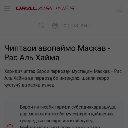
TG ( TJS, SM )
Чиптаҳои ҳавопаймо Маскав -
Рас Аль Хайма
Хариди чиптаҳо барои парвозҳои мустақим Маскав - Рас
Аль Хайма ва парвозҳо бо интиқолҳо, шакли зерро
ҷустуҷӯ ва харид кунед.
Барои интихоби тарифи субсидиякардашуда,
дар менюи интихоби мусофирон қайдкунак
гузоред ва санаҳоро интихоб кунед.
Муфассалтар дар бораи он ки чӣ тавр