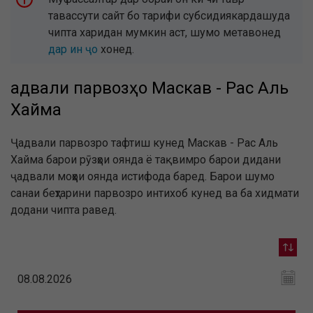
тавассути сайт бо тарифи субсидиякардашуда
чипта харидан мумкин аст, шумо метавонед
дар ин ҷо
хонед.
Ҷадвали парвозҳо Маскав - Рас Аль
Хайма
Ҷадвали парвозро тафтиш кунед Маскав - Рас Аль
Хайма барои рӯзҳои оянда ё тақвимро барои дидани
ҷадвали моҳҳои оянда истифода баред. Барои шумо
санаи беҳтарини парвозро интихоб кунед ва ба хидмати
додани чипта равед.